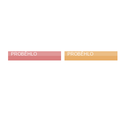
PROBĚHLO
PROBĚHLO
My jsme holubi
Absolventský
koncert
3. 6. 2026
1. 6. 2026