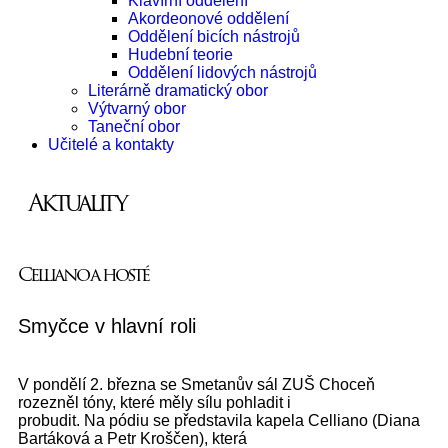
Klavírní oddělení
Akordeonové oddělení
Oddělení bicích nástrojů
Hudební teorie
Oddělení lidových nástrojů
Literárně dramatický obor
Výtvarný obor
Taneční obor
Učitelé a kontakty
Aktuality
Celliano a hosté
Smyčce v hlavní roli
V pondělí 2. března se Smetanův sál ZUŠ Choceň
rozezněl tóny, které měly sílu pohladit i
probudit. Na pódiu se představila kapela Celliano (Diana
Bartáková a Petr Kroščen), která