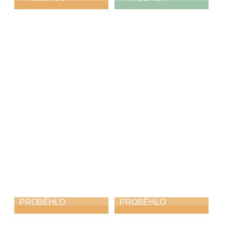
Absolventský
Absolventská
koncert
výstava
21. 5. 2026
17. 5. 2026
PROBĚHLO
PROBĚHLO