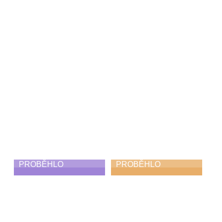
Den hudby
Koncert Diversity
21. 6. 2026
21. 6. 2026
PROBĚHLO
PROBĚHLO
Skorofestival
Absolventský
tance
koncert