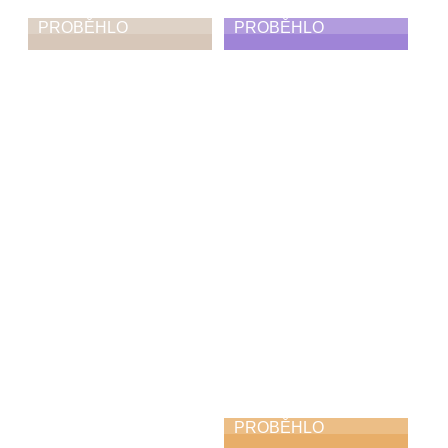
PROBĚHLO
PROBĚHLO
Ohlednutí za
Absolventská
absolventskými
taneční
koncerty,
vystoupení
vystoupeními,
25. 6. 2026
výstavami
30. 6. 2026
PROBĚHLO