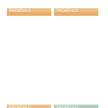
PROBĚHLO
PROBĚHLO
Májový piknik
KROKOfest
24. 5. 2026
23. 5. 2026
PROBĚHLO
PROBĚHLO