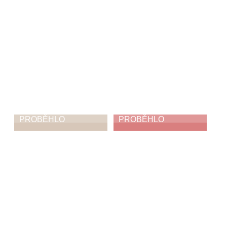
PROBĚHLO
PROBĚHLO
ZUŠ Open
Jak napálit zloděje
5. 6. 2026
3. 6. 2026