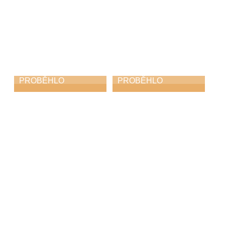
PROBĚHLO
PROBĚHLO
Čtení jmen obětí
Jarní koncert
holocaustu
13. 4. 2026
14. 4. 2026