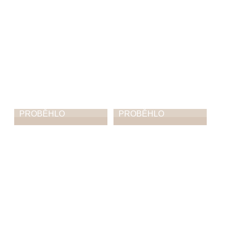
4. 1. 2026
PROBĚHLO
PROBĚHLO
Silvestr 2025
Vánoční souznění
na choceňském
31. 12. 2025
náměstí
23. 12. 2025