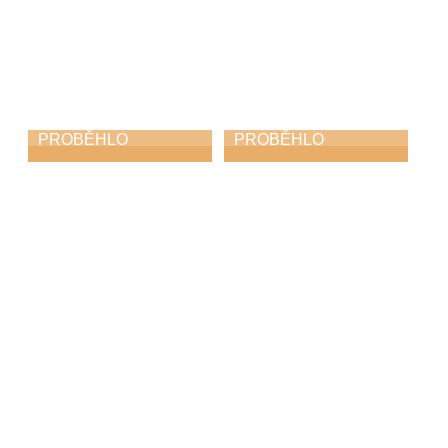
PROBĚHLO
PROBĚHLO
Jazzfest
Harfohrátky
31. 5. 2026
30. 5. 2026