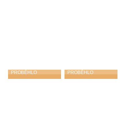
PROBĚHLO
PROBĚHLO
Koncert
Azami kvintet
hudebních rodin
v ústředním kole
soutěže ZUŠ ve
25. 4. 2026
Františkových
Lázních