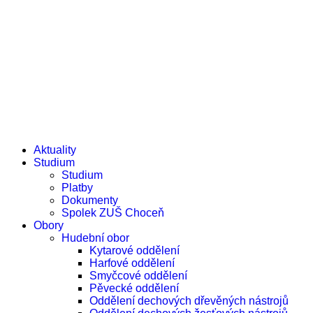
e-žákovská knížka
e-přihláška
Aktuality
Studium
Studium
Platby
Dokumenty
Spolek ZUŠ Choceň
Obory
Hudební obor
Kytarové oddělení
Harfové oddělení
Smyčcové oddělení
Pěvecké oddělení
Oddělení dechových dřevěných nástrojů