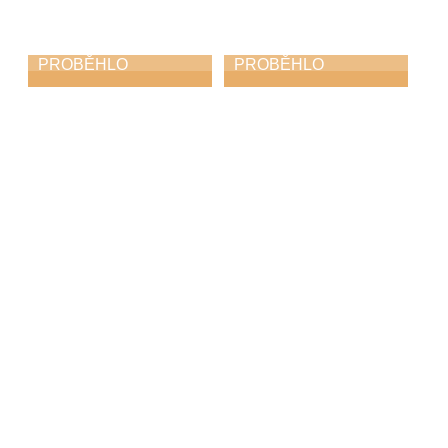
PROBĚHLO
PROBĚHLO
Krajské kolo
Procházky po ZUŠ
soutěže ZUŠ ve hře
pro Mateřské
na akordeon
školky
27. 3. 2026
25. 3. 2026