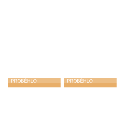
19. 6. 2026
15. 6. 2026
PROBĚHLO
PROBĚHLO
Soutěž Hlas Česka
Závěrečný
koncert
12. 6. 2026
11. 6. 2026