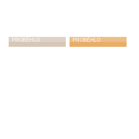
PROBĚHLO
PROBĚHLO
Vánoční koncert
Rozsvícení
Vánočního
10. 12. 2025
stromu
30. 11. 2025