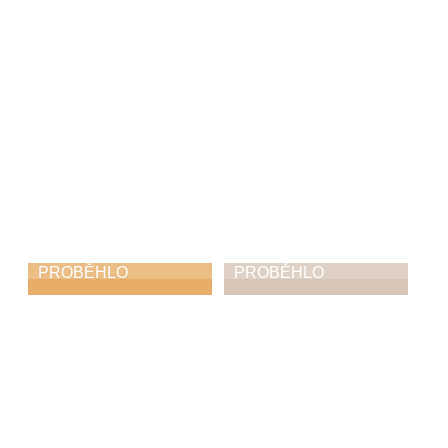
22. 2. 2026
PROBĚHLO
PROBĚHLO
Tříkrálový
Výuka seniorů ve
koncert v
spolupráci s MAS
Brandýse nad
nad Orlicí
Orlicí
1. 1. 2026