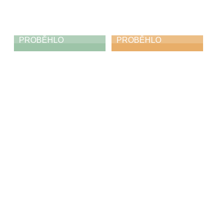
PROBĚHLO
PROBĚHLO
Jabka, mošty,
Koncert pro
štrůdly
Cecílii
23. 11. 2025
22. 11. 2025