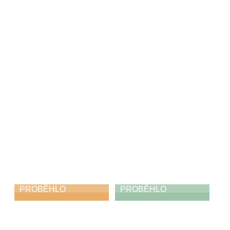
Muzikantský ples
Výměnný klavírní
koncert se ZUŠ
14. 3. 2026
Ústí nad Orlicí
9. 3. 2026
PROBĚHLO
PROBĚHLO
Celliano a hosté
Výstava mladších