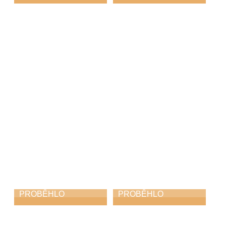
Koncert Safari a
Soutěž ZUŠ v
Diversity
populárním zpěvu
– Jindřichův
2. 11. 2025
Hradec 2025
25. 10. 2025
PROBĚHLO
PROBĚHLO