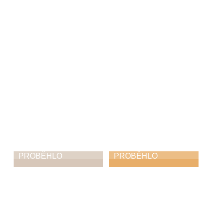
žáků
2. 3. 2026
1. 3. 2026
PROBĚHLO
PROBĚHLO
Putování s Malým
Pololetní koncert
pánem
22. 1. 2026