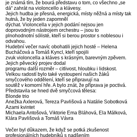
je známá tím, že bourá představu o tom, co všechno „se
dá“ zahrát na violoncello a klávesy.
Jejich hudba je přesná, energická, místy něžná a místy tak
hutná, že by jeden zapomněl
dýchat. Violoncella v jejich podání nejsou jen
doprovodným nástrojem orchestru – jsou to
plnohodnotní sólisté, kteří si berou prostor s noblesou i
odvahou.
Hudební večer navíc obohatili jejich hosté – Helena
Bucháčová a Tomáš Kyncl, kteří spojili
zvuk violoncella a kláves s krásným, barevným zpěvem.
Jejich pěvecký projev dodal
programu další rozměr – citlivost, hloubku i lidskost.
Velkou radostí bylo také vystoupení našich žáků
smyčcového oddělení, kteří se připravují na
soutěž v komorní hře. A bylo znát, že příprava je poctivá.
Představila se hned dvě smyčcová tělesa:
Blonde trio
Anežka Axlerová, Tereza Pavlišová a Natálie Sobotková
Azami kvintet
Michaela Antošová, Viktorie Ema Bláhová, Ela Málková,
Klára Pavlišová a Tomáš Vávra
Večer byl důkazem, že když se potká zkušenost
profesionálních hudebníků s nadšením