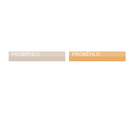
PROBĚHLO
PROBĚHLO
Co všechno se dá
Když to zní i bez
vidět a slyšet na
basy: předvánoční
schodech zámku
koncert kapely
Diversity
19. 12. 2025
14. 12. 2025