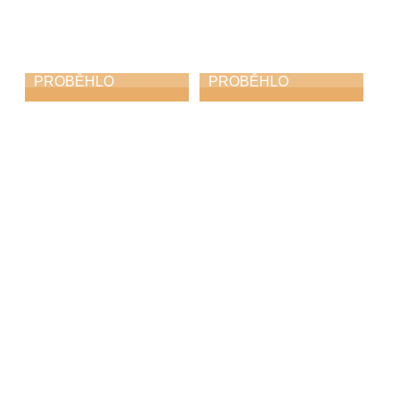
PROBĚHLO
PROBĚHLO
Absolventský
Absolventský
koncert
koncert
28. 5. 2026
25. 5. 2026