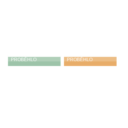
21. 4. 2026
PROBĚHLO
PROBĚHLO
Výstava
Módní ráj
19. 4. 2026
18. 4. 2026