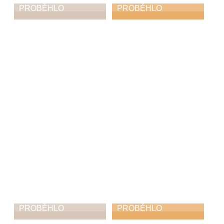
PROBĚHLO
PROBĚHLO
Mezioborový
Zobcománie
koncert
14. 3. 2026
17. 3. 2026
PROBĚHLO
PROBĚHLO