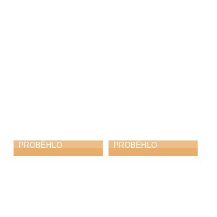
komoření
člověka
6. 5. 2026
6. 5. 2026
PROBĚHLO
PROBĚHLO
Dechovka na
Absolventský
zámku
pěvecký koncert
1. 5. 2026
27. 4. 2026