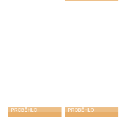
Koncert na
nádvoří
22. 6. 2026
PROBĚHLO
PROBĚHLO