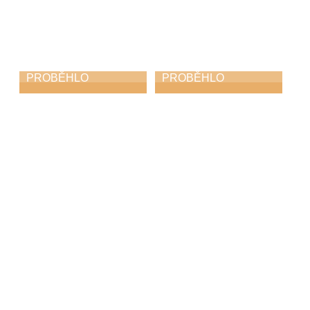
PROBĚHLO
PROBĚHLO
ZUŠ Choceň na
Koncert učitelů
soutěži „O bílého
31. 3. 2026
havrana“
9. 4. 2026