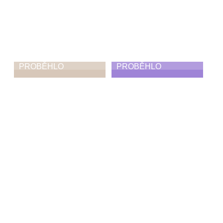
PROBĚHLO
PROBĚHLO
Ohlednutí za
Absolventská
absolventskými
taneční
koncerty,
vystoupení
vystoupeními,
25. 6. 2026
výstavami
30. 6. 2026