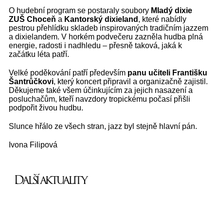
O hudební program se postaraly soubory
Mladý dixie
ZUŠ Choceň
a
Kantorský dixieland
, které nabídly
pestrou přehlídku skladeb inspirovaných tradičním jazzem
a dixielandem. V horkém podvečeru zazněla hudba plná
energie, radosti i nadhledu – přesně taková, jaká k
začátku léta patří.
Velké poděkování patří především
panu učiteli Františku
Šantrůčkovi
, který koncert připravil a organizačně zajistil.
Děkujeme také všem účinkujícím za jejich nasazení a
posluchačům, kteří navzdory tropickému počasí přišli
podpořit živou hudbu.
Slunce hřálo ze všech stran, jazz byl stejně hlavní pán.
Ivona Filipová
Další aktuality