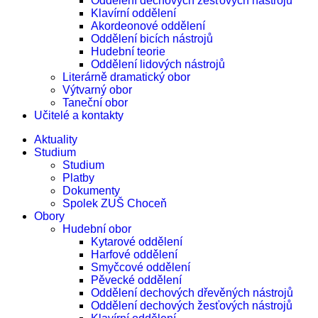
Oddělení dechových žesťových nástrojů
Klavírní oddělení
Akordeonové oddělení
Oddělení bicích nástrojů
Hudební teorie
Oddělení lidových nástrojů
Literárně dramatický obor
Výtvarný obor
Taneční obor
Učitelé a kontakty
Aktuality
Studium
Studium
Platby
Dokumenty
Spolek ZUŠ Choceň
Obory
Hudební obor
Kytarové oddělení
Harfové oddělení
Smyčcové oddělení
Pěvecké oddělení
Oddělení dechových dřevěných nástrojů
Oddělení dechových žesťových nástrojů