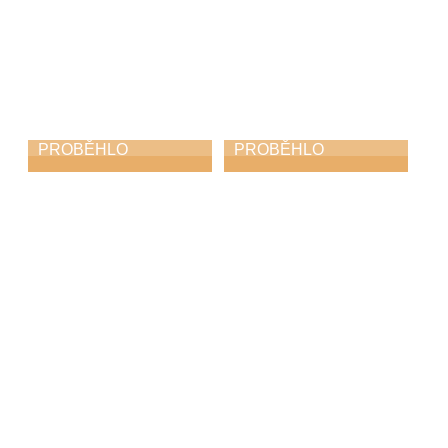
PROBĚHLO
PROBĚHLO
Májový piknik
KROKOfest
24. 5. 2026
23. 5. 2026