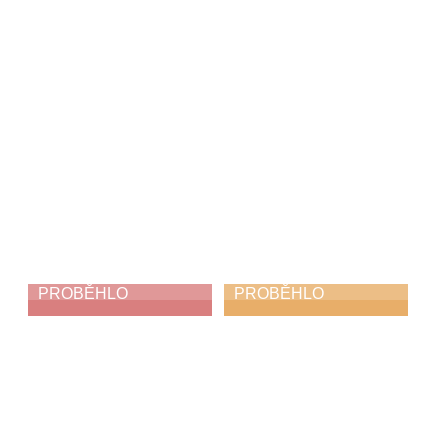
PROBĚHLO
PROBĚHLO
My jsme holubi
Absolventský
koncert
3. 6. 2026
1. 6. 2026