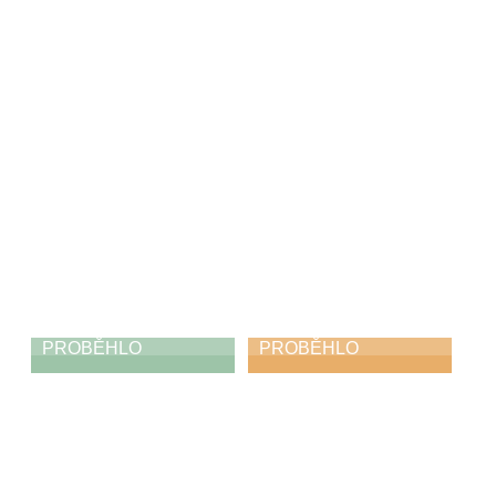
hudebních rodin
v ústředním kole
soutěže ZUŠ ve
25. 4. 2026
Františkových
Lázních
21. 4. 2026
PROBĚHLO
PROBĚHLO
Výstava
Módní ráj
19. 4. 2026
18. 4. 2026