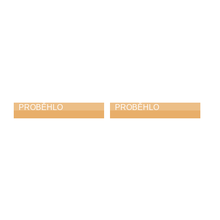
PROBĚHLO
PROBĚHLO
ZUŠ Choceň na
Koncert učitelů
soutěži „O bílého
31. 3. 2026
havrana“
9. 4. 2026