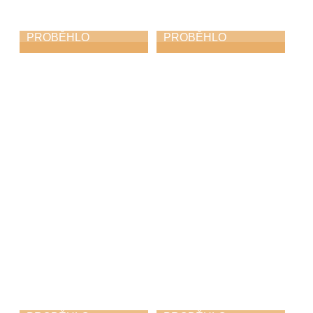
PROBĚHLO
PROBĚHLO
Absolventský
Hudbou k uctění
koncert
památky i
poděkování za
11. 5. 2026
svobodu
8. 5. 2026