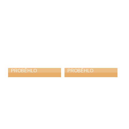
PROBĚHLO
PROBĚHLO
Jazzfest
Harfohrátky
31. 5. 2026
30. 5. 2026