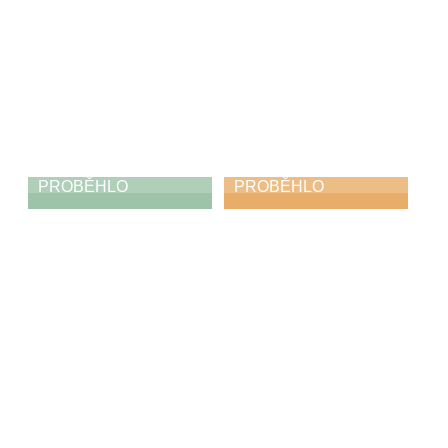
PROBĚHLO
PROBĚHLO
Jabka, mošty,
Koncert pro
štrůdly
Cecílii
23. 11. 2025
22. 11. 2025