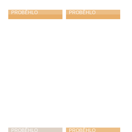
PROBĚHLO
PROBĚHLO
Dlabání dýní na
Tomáš Norbert
choceňském
Koutník: Ave
náměstí
mundi
11. 10. 2025
21. 9. 2025
PROBĚHLO
PROBĚHLO