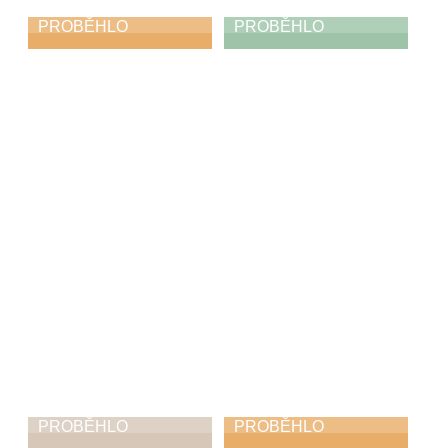
PROBĚHLO
PROBĚHLO
Celliano a hosté
Výstava mladších
žáků
2. 3. 2026
1. 3. 2026
PROBĚHLO
PROBĚHLO