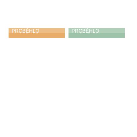
PROBĚHLO
PROBĚHLO
Absolventský
Absolventská
koncert
výstava
21. 5. 2026
17. 5. 2026