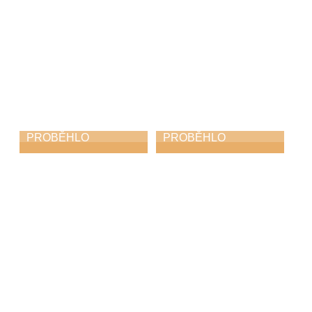
PROBĚHLO
PROBĚHLO
Absolventský
Absolventský
koncert
koncert
28. 5. 2026
25. 5. 2026