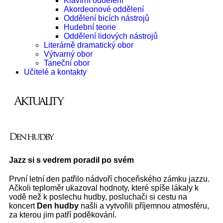
Klavírní oddělení
Akordeonové oddělení
Oddělení bicích nástrojů
Hudební teorie
Oddělení lidových nástrojů
Literárně dramatický obor
Výtvarný obor
Taneční obor
Učitelé a kontakty
Aktuality
Den hudby
Jazz si s vedrem poradil po svém
První letní den patřilo nádvoří choceňského zámku jazzu.
Ačkoli teploměr ukazoval hodnoty, které spíše lákaly k
vodě než k poslechu hudby, posluchači si cestu na
koncert
Den hudby
našli a vytvořili příjemnou atmosféru,
za kterou jim patří poděkování.