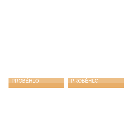
PROBĚHLO
PROBĚHLO
Čtení jmen obětí
Jarní koncert
holocaustu
13. 4. 2026
14. 4. 2026