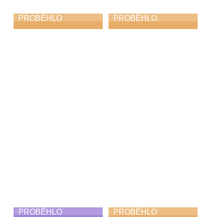
PROBĚHLO
PROBĚHLO
Den hudby
Koncert Diversity
21. 6. 2026
21. 6. 2026
PROBĚHLO
PROBĚHLO