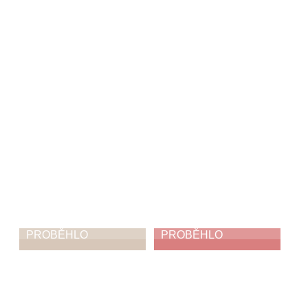
Soutěž Hlas Česka
Závěrečný
koncert
12. 6. 2026
11. 6. 2026
PROBĚHLO
PROBĚHLO
ZUŠ Open
Jak napálit zloděje
5. 6. 2026
3. 6. 2026