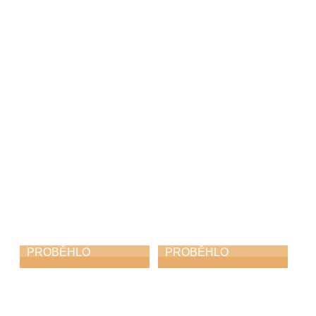
Dechovka na
Absolventský
zámku
pěvecký koncert
1. 5. 2026
27. 4. 2026
PROBĚHLO
PROBĚHLO
Koncert
Azami kvintet