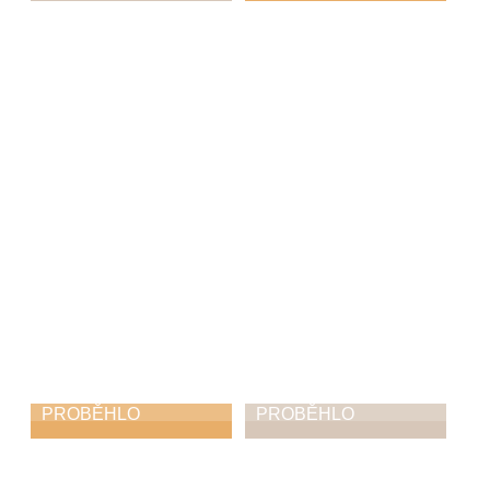
Putování s Malým
Pololetní koncert
pánem
22. 1. 2026
22. 2. 2026
PROBĚHLO
PROBĚHLO