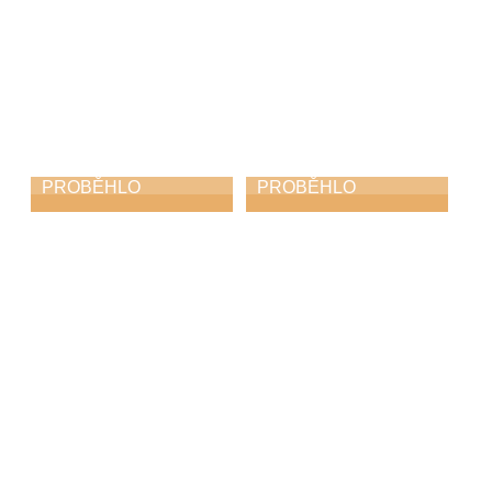
PROBĚHLO
PROBĚHLO
Krajské kolo
Procházky po ZUŠ
soutěže ZUŠ ve hře
pro Mateřské
na akordeon
školky
27. 3. 2026
25. 3. 2026