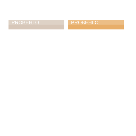
PROBĚHLO
PROBĚHLO
Muzikantský ples
Výměnný klavírní
koncert se ZUŠ
14. 3. 2026
Ústí nad Orlicí
9. 3. 2026