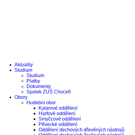
e-žákovská knížka
e-přihláška
Aktuality
Studium
Studium
Platby
Dokumenty
Spolek ZUŠ Choceň
Obory
Hudební obor
Kytarové oddělení
Harfové oddělení
Smyčcové oddělení
Pěvecké oddělení
Oddělení dechových dřevěných nástrojů