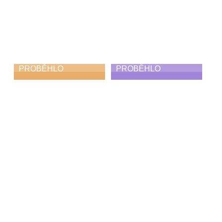
PROBĚHLO
PROBĚHLO
Podzimní koncert
Odpojení
10. 11. 2025
3. 11. 2025