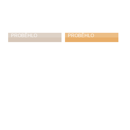
PROBĚHLO
PROBĚHLO
Mezioborový
Zobcománie
koncert
14. 3. 2026
17. 3. 2026