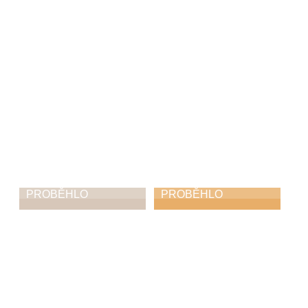
náměstí
23. 12. 2025
PROBĚHLO
PROBĚHLO
Co všechno se dá
Když to zní i bez
vidět a slyšet na
basy: předvánoční
schodech zámku
koncert kapely
Diversity
19. 12. 2025