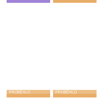
Skorofestival
Absolventský
tance
koncert
19. 6. 2026
15. 6. 2026
PROBĚHLO
PROBĚHLO