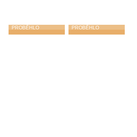
PROBĚHLO
PROBĚHLO
Koncert Safari a
Soutěž ZUŠ v
Diversity
populárním zpěvu
– Jindřichův
2. 11. 2025
Hradec 2025
25. 10. 2025