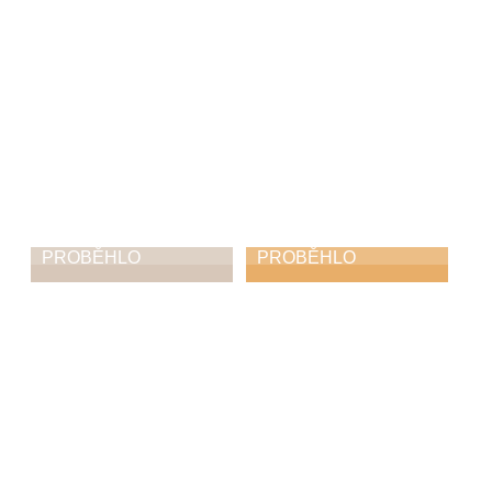
14. 12. 2025
PROBĚHLO
PROBĚHLO
Vánoční koncert
Rozsvícení
Vánočního
10. 12. 2025
stromu
30. 11. 2025