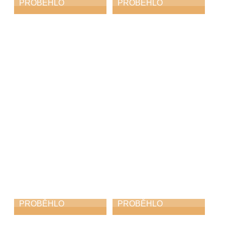
PROBĚHLO
PROBĚHLO
ZUŠ Choceň na
Vernisáž
Svitavském
Neztratit víru v
komoření
člověka
6. 5. 2026
6. 5. 2026
PROBĚHLO
PROBĚHLO