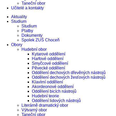
Taneční obor
Učitelé a kontakty
Aktuality
Studium
Studium
Platby
Dokumenty
Spolek ZUŠ Choceň
Obory
Hudební obor
Kytarové oddělení
Harfové oddělení
Smyčcové oddělení
Pěvecké oddělení
Oddělení dechových dřevěných nástrojů
Oddělení dechových žesťových nástrojů
Klavírní oddělení
Akordeonové oddělení
Oddělení bicích nástrojů
Hudební teorie
Oddělení lidových nástrojů
Literárně dramatický obor
Výtvarný obor
Taneční obor