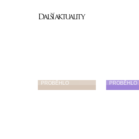
Další aktuality
PROBĚHLO
PROBĚHLO
Ohlednutí za
Absolven
absolventskými
taneční
koncerty,
vystoupe
vystoupeními,
25. 6. 2026