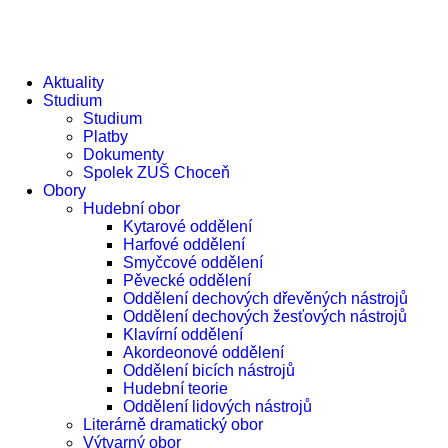
e
Aktuality
Studium
Studium
Platby
Dokumenty
Spolek ZUŠ Choceň
Obory
Hudební obor
Kytarové oddělení
Harfové oddělení
Smyčcové oddělení
Pěvecké oddělení
Oddělení dechových dřevěných nástrojů
Oddělení dechových žesťových nástrojů
Klavírní oddělení
Akordeonové oddělení
Oddělení bicích nástrojů
Hudební teorie
Oddělení lidových nástrojů
Literárně dramatický obor
Výtvarný obor