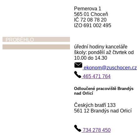
Pernerova 1
565 01 Choceň
IČ 72 08 78 20
IZO 691 002 495
PROBĚHLO
úřední hodiny kanceláře
školy: pondělí až čtvrtek od
10.00 do 14.30
Ohlednutí za
ekonom@zuschocen.cz
absolventskými
465 471 764
koncerty,
vystoupeními,
Odloučené pracoviště Brandýs
nad Orlicí
výstavami
Českých bratří 133
30. 6. 2026
561 12 Brandýs nad Orlicí
734 278 450