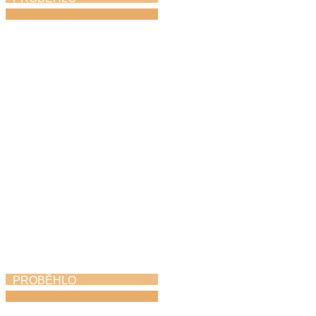
Jazzfest
31. 5. 2026
PROBĚHLO