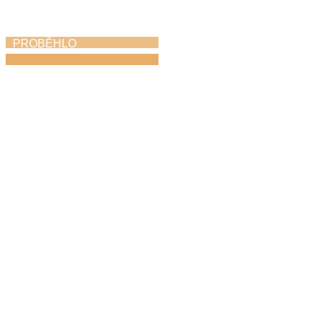
PROBĚHLO
Absolventský koncert
11. 5. 2026