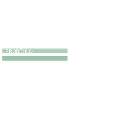
PROBĚHLO
Výstava
19. 4. 2026