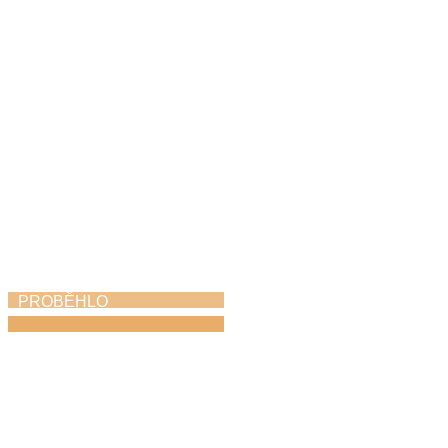
28. 5. 2026
PROBĚHLO
Absolventský koncert
25. 5. 2026