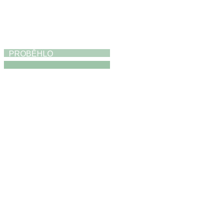
PROBĚHLO
Absolventská výstava
17. 5. 2026