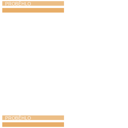
PROBĚHLO
Hudbou k uctění
památky i poděkování
za svobodu
8. 5. 2026
PROBĚHLO