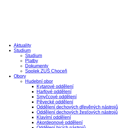
Přejít
e-žákovská knížka
e-přihláška
k
obsahu
Aktuality
Studium
Studium
Platby
Dokumenty
Spolek ZUŠ Choceň
Obory
Hudební obor
Kytarové oddělení
Harfové oddělení
Smyčcové oddělení
Pěvecké oddělení
Oddělení dechových dřevěných nástrojů
Oddělení dechových žesťových nástrojů
Klavírní oddělení
Akordeonové oddělení
Oddělení bicích nástrojů