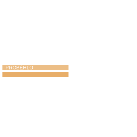
PROBĚHLO
Koncert hudebních
rodin
25. 4. 2026