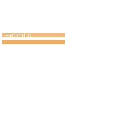
PROBĚHLO
Módní ráj
18. 4. 2026