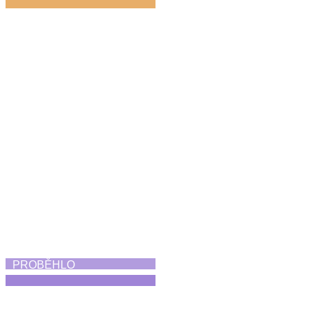
Koncert Diversity
21. 6. 2026
PROBĚHLO