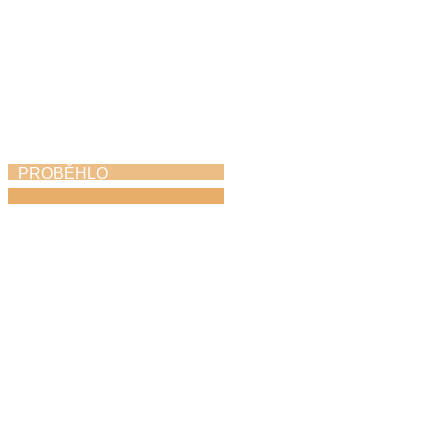
PROBĚHLO
Azami kvintet
v ústředním kole
soutěže ZUŠ ve
Františkových
Lázních
21. 4. 2026