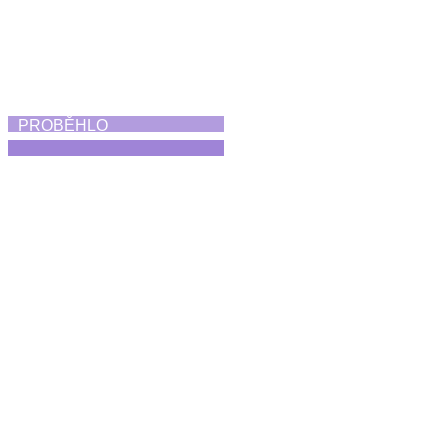
PROBĚHLO
Absolventská taneční
vystoupení
25. 6. 2026