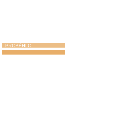
PROBĚHLO
Absolventský koncert
21. 5. 2026