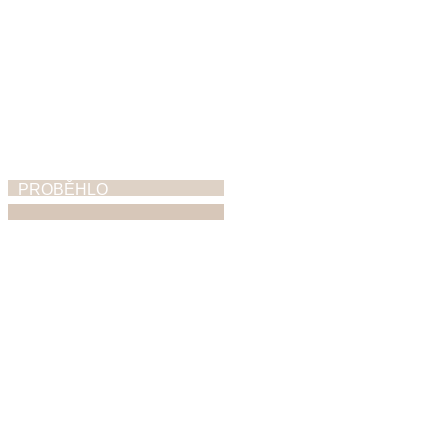
PROBĚHLO
ZUŠ Open
5. 6. 2026