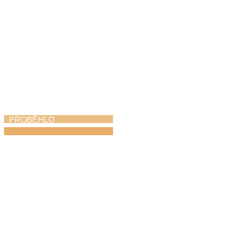
PROBĚHLO
Závěrečný koncert
11. 6. 2026