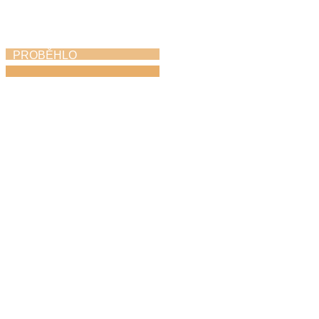
PROBĚHLO
Koncert na nádvoří
22. 6. 2026