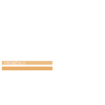
PROBĚHLO
Absolventský pěvecký
koncert
27. 4. 2026