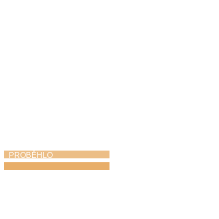
Vernisáž Neztratit
víru v člověka
6. 5. 2026
PROBĚHLO
Dechovka na zámku
1. 5. 2026