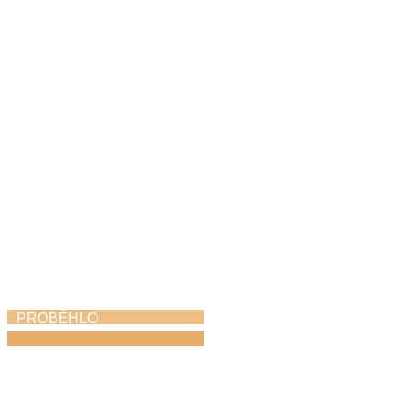
Harfohrátky
30. 5. 2026
PROBĚHLO
Absolventský koncert