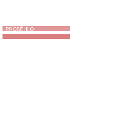
PROBĚHLO
My jsme holubi
3. 6. 2026