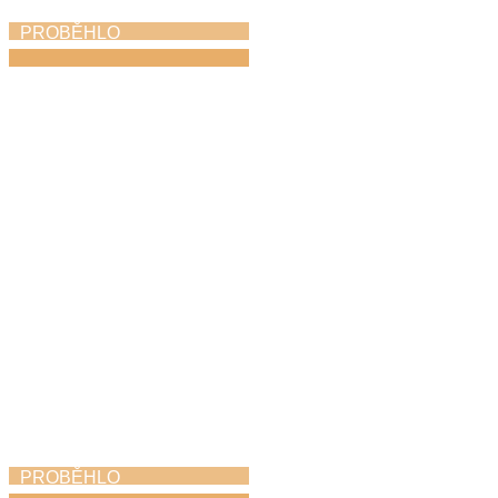
PROBĚHLO
Den hudby
21. 6. 2026
PROBĚHLO