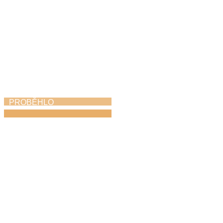
PROBĚHLO
KROKOfest
23. 5. 2026