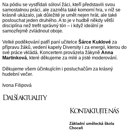
Na pódiu se vystřídali sóloví žáci, kteří představili svou
samostatnou práci, ale zazněla také komorní hra, v níž se
krásně ukázalo, jak důležité je umět nejen hrát, ale také
poslouchat jeden druhého. A to je v hudbě někdy větší
disciplína než trefit správný tón – i když ideální je
samozřejmě zvládnout oboje.
Velké poděkování patří paní učitelce
Šárce Kuklové
za
přípravu žáků, vedení kapely Diversity i za energii, kterou do
své práce vkládá. Koncertem provázela žákyně
Anna
Martinková
, které děkujeme za milé a jisté moderování.
Děkujeme všem účinkujícím i posluchačům za krásný
hudební večer.
Ivona Filipová
Další aktuality
Kontaktujte nás
Základní umělecká škola
Choceň