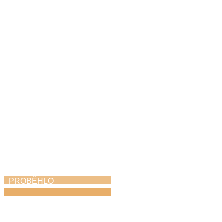
ZUŠ Choceň na
Svitavském komoření
6. 5. 2026
PROBĚHLO