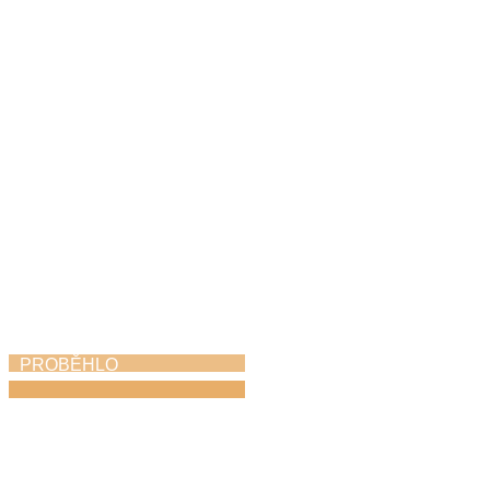
Skorofestival tance
19. 6. 2026
PROBĚHLO
Absolventský koncert
15. 6. 2026