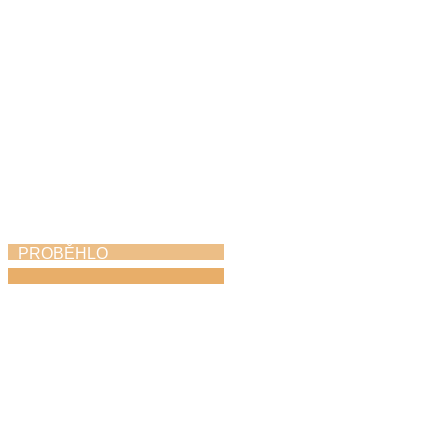
PROBĚHLO
Májový piknik
24. 5. 2026