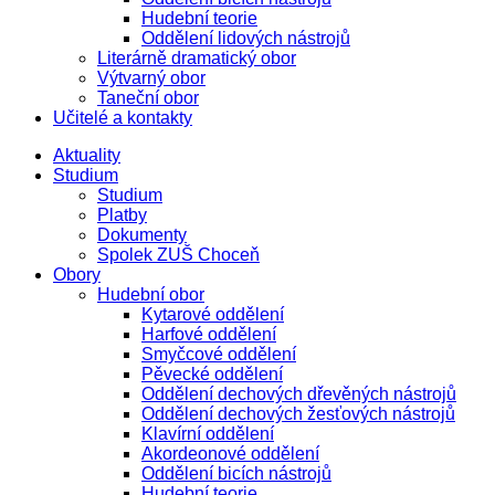
Hudební teorie
Oddělení lidových nástrojů
Literárně dramatický obor
Výtvarný obor
Taneční obor
Učitelé a kontakty
Aktuality
Studium
Studium
Platby
Dokumenty
Spolek ZUŠ Choceň
Obory
Hudební obor
Kytarové oddělení
Harfové oddělení
Smyčcové oddělení
Pěvecké oddělení
Oddělení dechových dřevěných nástrojů
Oddělení dechových žesťových nástrojů
Klavírní oddělení
Akordeonové oddělení
Oddělení bicích nástrojů
Hudební teorie