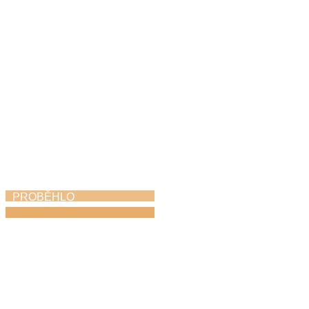
PROBĚHLO
Soutěž Hlas Česka
12. 6. 2026