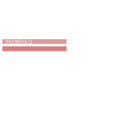
PROBĚHLO
Jak napálit zloděje
3. 6. 2026