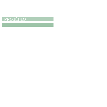
PROBĚHLO
Absolventská výstava
17. 5. 2026