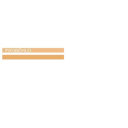
PROBĚHLO
KROKOfest
23. 5. 2026