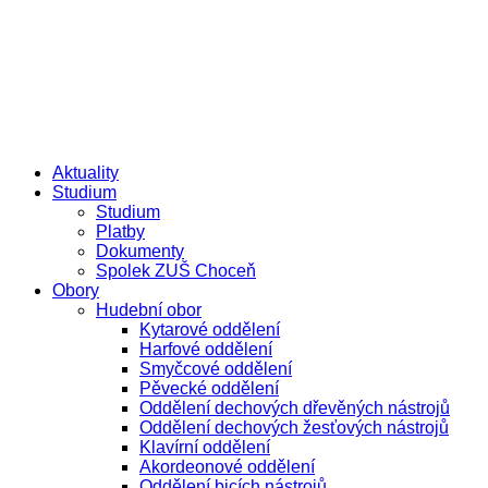
Přejít
e-žákovská knížka
e-přihláška
k
obsahu
Aktuality
Studium
Studium
Platby
Dokumenty
Spolek ZUŠ Choceň
Obory
Hudební obor
Kytarové oddělení
Harfové oddělení
Smyčcové oddělení
Pěvecké oddělení
Oddělení dechových dřevěných nástrojů
Oddělení dechových žesťových nástrojů
Klavírní oddělení
Akordeonové oddělení
Oddělení bicích nástrojů