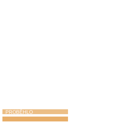
Jazzfest
31. 5. 2026
PROBĚHLO