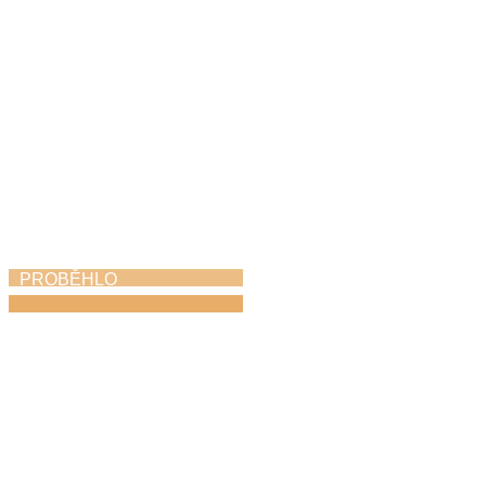
PROBĚHLO
Soutěž Hlas Česka
12. 6. 2026