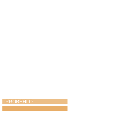
ZUŠ Choceň na
Svitavském komoření
6. 5. 2026
PROBĚHLO
Vernisáž Neztratit
víru v člověka