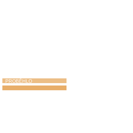
PROBĚHLO
Absolventský koncert
25. 5. 2026