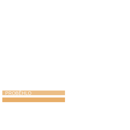
Harfohrátky
30. 5. 2026
PROBĚHLO
Absolventský koncert
28. 5. 2026