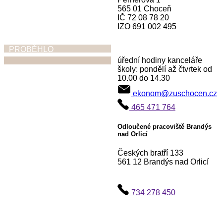
565 01 Choceň
IČ 72 08 78 20
IZO 691 002 495
PROBĚHLO
úřední hodiny kanceláře
školy: pondělí až čtvrtek od
10.00 do 14.30
Ohlednutí za
ekonom@zuschocen.cz
absolventskými
465 471 764
koncerty,
vystoupeními,
Odloučené pracoviště Brandýs
nad Orlicí
výstavami
Českých bratří 133
30. 6. 2026
561 12 Brandýs nad Orlicí
734 278 450