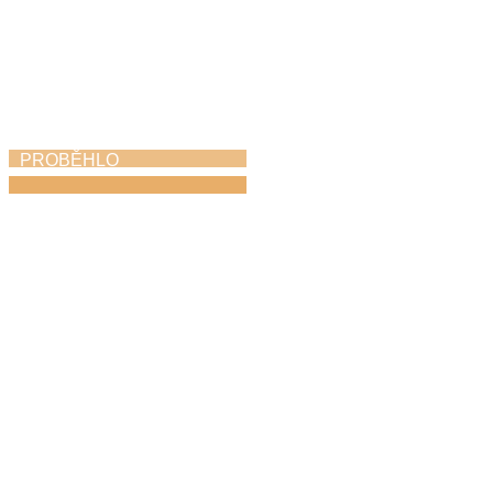
PROBĚHLO
Azami kvintet
v ústředním kole
soutěže ZUŠ ve
Františkových
Lázních
21. 4. 2026