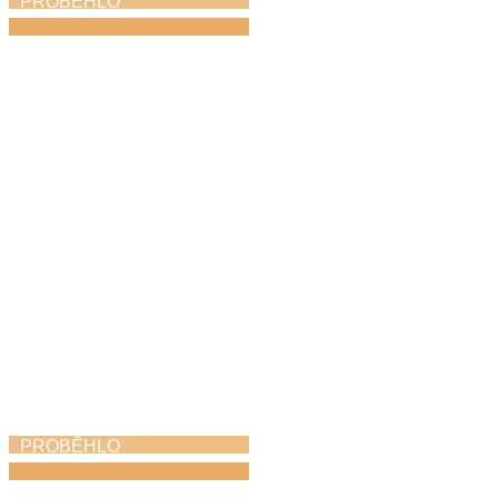
PROBĚHLO
Den hudby
21. 6. 2026
PROBĚHLO