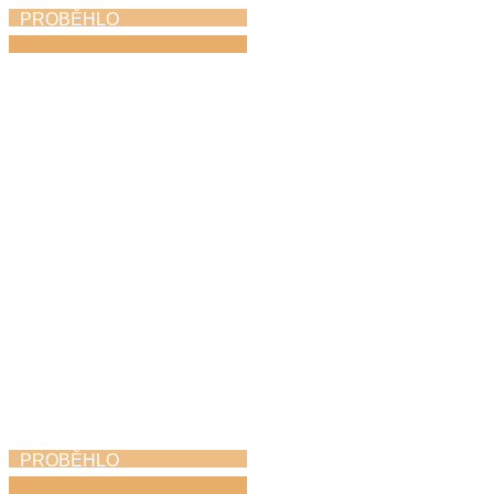
PROBĚHLO
Absolventský koncert
1. 6. 2026
PROBĚHLO