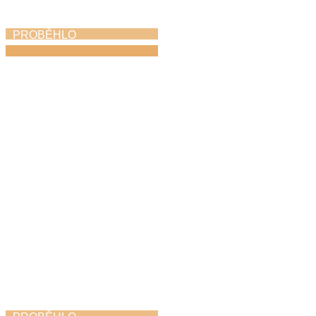
PROBĚHLO
Koncert na nádvoří
22. 6. 2026