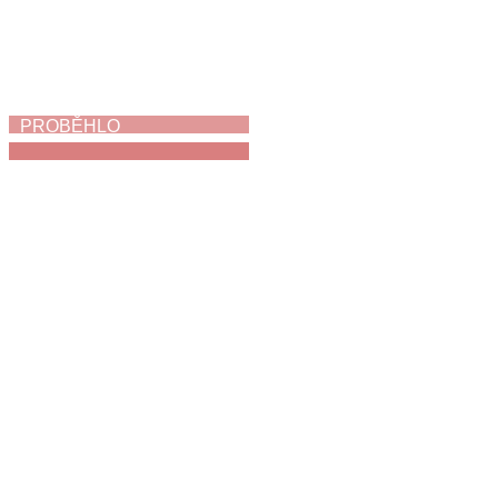
PROBĚHLO
Jak napálit zloděje
3. 6. 2026