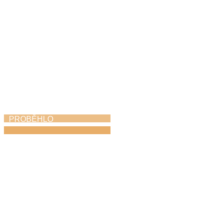
PROBĚHLO
Absolventský pěvecký
koncert
27. 4. 2026