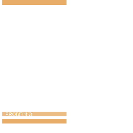
Hudbou k uctění
památky i poděkování
za svobodu
8. 5. 2026
PROBĚHLO