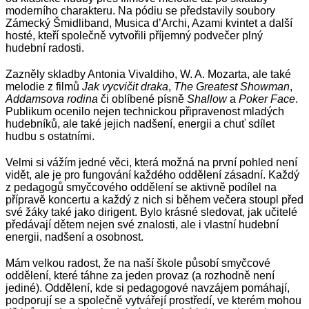
moderního charakteru. Na pódiu se představily soubory
Zámecký Šmidliband, Musica d’Archi, Azami kvintet a další
hosté, kteří společně vytvořili příjemný podvečer plný
hudební radosti.
Zazněly skladby Antonia Vivaldiho, W. A. Mozarta, ale také
melodie z filmů
Jak vycvičit draka
,
The Greatest Showman
,
Addamsova rodina
či oblíbené písně
Shallow
a
Poker Face
.
Publikum ocenilo nejen technickou připravenost mladých
hudebníků, ale také jejich nadšení, energii a chuť sdílet
hudbu s ostatními.
Velmi si vážím jedné věci, která možná na první pohled není
vidět, ale je pro fungování každého oddělení zásadní. Každý
z pedagogů smyčcového oddělení se aktivně podílel na
přípravě koncertu a každý z nich si během večera stoupl před
své žáky také jako dirigent. Bylo krásné sledovat, jak učitelé
předávají dětem nejen své znalosti, ale i vlastní hudební
energii, nadšení a osobnost.
Mám velkou radost, že na naší škole působí smyčcové
oddělení, které táhne za jeden provaz (a rozhodně není
jediné). Oddělení, kde si pedagogové navzájem pomáhají,
podporují se a společně vytvářejí prostředí, ve kterém mohou