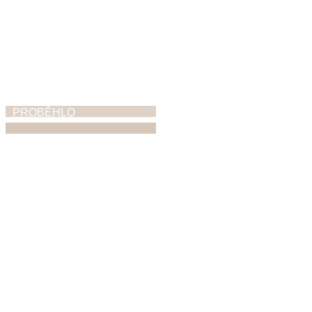
PROBĚHLO
ZUŠ Open
5. 6. 2026