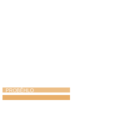
6. 5. 2026
PROBĚHLO
Dechovka na zámku
1. 5. 2026