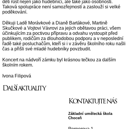
děti růst nejen jako hudebníci, ale také jako osobnosti.
Taková spolupráce není samozřejmostí a zaslouží si velké
poděkování.
Děkuji Ladě Morávkové a Dianě Bartákové, Martině
Skučkové a Vojtovi Vávrovi za jejich obětavou práci, všem
účinkujícím za poctivou přípravu a odvahu vystoupit před
publikem, rodičům za dlouhodobou podporu a v neposlední
řadě také posluchačům, kteří si i v závěru školního roku našli
čas a přišli své mladé hudebníky povzbudit.
Koncert na nádvoří zámku byl krásnou tečkou za dalším
školním rokem.
Ivona Filipová
Další aktuality
Kontaktujte nás
Základní umělecká škola
Choceň
Pernerova 1