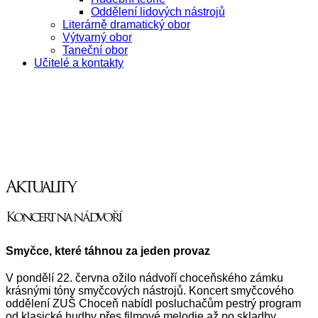
Oddělení lidových nástrojů
Literárně dramatický obor
Výtvarný obor
Taneční obor
Učitelé a kontakty
Aktuality
Koncert na nádvoří
Smyčce, které táhnou za jeden provaz
V pondělí 22. června ožilo nádvoří choceňského zámku
krásnými tóny smyčcových nástrojů. Koncert smyčcového
oddělení ZUŠ Choceň nabídl posluchačům pestrý program
od klasické hudby přes filmové melodie až po skladby