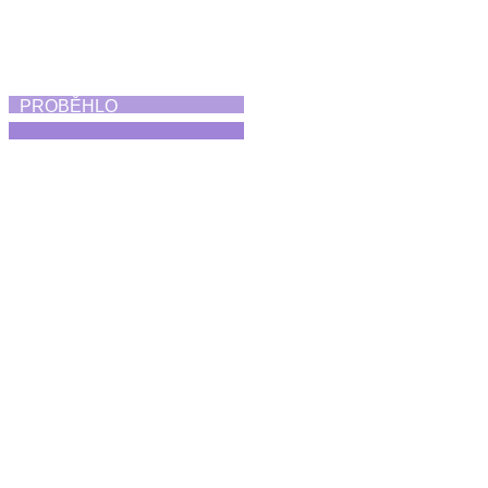
PROBĚHLO
Absolventská taneční
vystoupení
25. 6. 2026