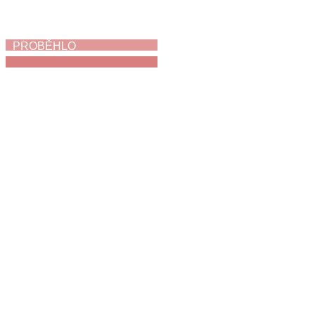
PROBĚHLO
My jsme holubi
3. 6. 2026