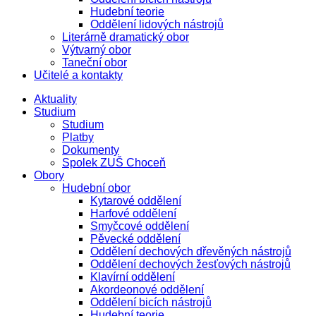
Hudební teorie
Oddělení lidových nástrojů
Literárně dramatický obor
Výtvarný obor
Taneční obor
Učitelé a kontakty
Aktuality
Studium
Studium
Platby
Dokumenty
Spolek ZUŠ Choceň
Obory
Hudební obor
Kytarové oddělení
Harfové oddělení
Smyčcové oddělení
Pěvecké oddělení
Oddělení dechových dřevěných nástrojů
Oddělení dechových žesťových nástrojů
Klavírní oddělení
Akordeonové oddělení
Oddělení bicích nástrojů
Hudební teorie