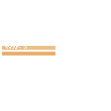
PROBĚHLO
Koncert hudebních
rodin
25. 4. 2026