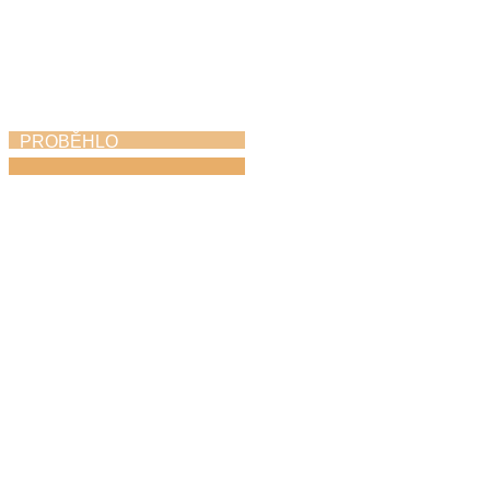
PROBĚHLO
Absolventský koncert
21. 5. 2026