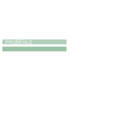
PROBĚHLO
Výstava
19. 4. 2026