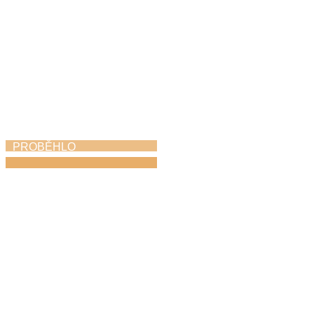
PROBĚHLO
Závěrečný koncert
11. 6. 2026