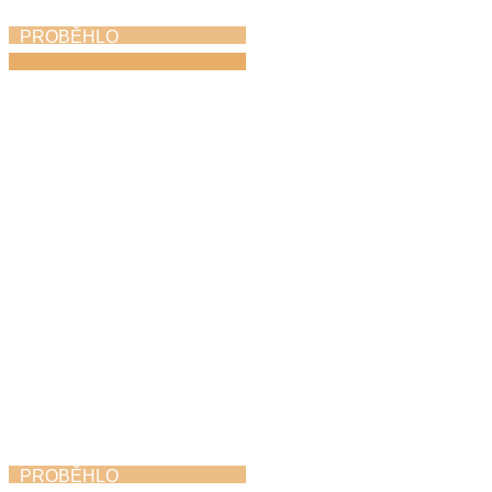
PROBĚHLO
Absolventský koncert
11. 5. 2026
PROBĚHLO