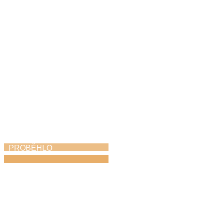
19. 6. 2026
PROBĚHLO
Absolventský koncert
15. 6. 2026