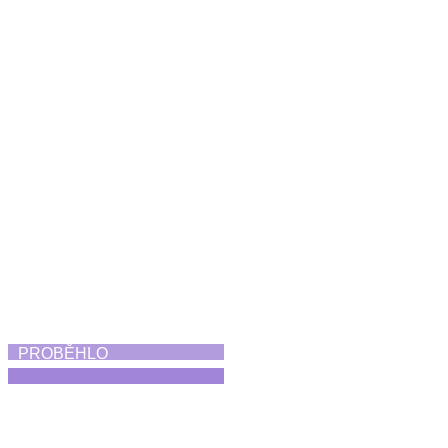
Koncert Diversity
21. 6. 2026
PROBĚHLO
Skorofestival tance