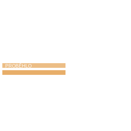
PROBĚHLO
Májový piknik
24. 5. 2026