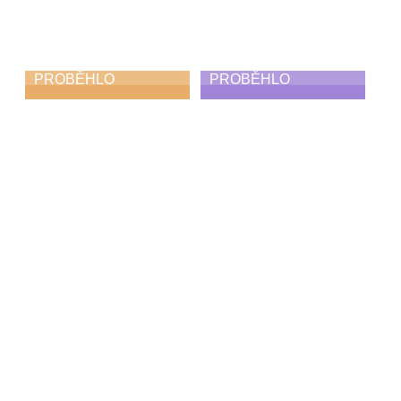
PROBĚHLO
PROBĚHLO
Podzimní koncert
Odpojení
10. 11. 2025
3. 11. 2025