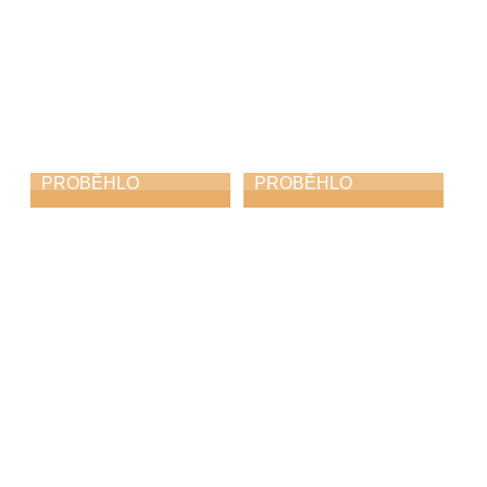
PROBĚHLO
PROBĚHLO
ZUŠ Choceň na
Koncert učitelů
soutěži „O bílého
31. 3. 2026
havrana“
9. 4. 2026