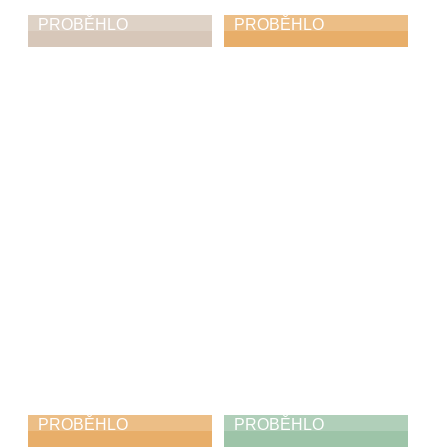
PROBĚHLO
PROBĚHLO
Muzikantský ples
Výměnný klavírní
koncert se ZUŠ
14. 3. 2026
Ústí nad Orlicí
9. 3. 2026
PROBĚHLO
PROBĚHLO