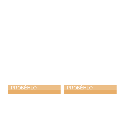
zámku
pěvecký koncert
1. 5. 2026
27. 4. 2026
PROBĚHLO
PROBĚHLO
Koncert
Azami kvintet
hudebních rodin
v ústředním kole
soutěže ZUŠ ve
25. 4. 2026