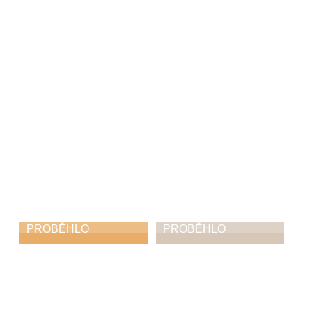
Putování s Malým
Pololetní koncert
pánem
22. 1. 2026
22. 2. 2026
PROBĚHLO
PROBĚHLO
Tříkrálový
Výuka seniorů ve
koncert v
spolupráci s MAS