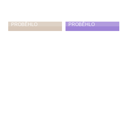
PROBĚHLO
PROBĚHLO
Ohlednutí za
Absolventská
absolventskými
taneční
koncerty,
vystoupení
vystoupeními,
25. 6. 2026
výstavami
30. 6. 2026