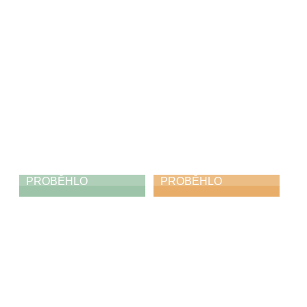
Františkových
Lázních
21. 4. 2026
PROBĚHLO
PROBĚHLO
Výstava
Módní ráj
19. 4. 2026
18. 4. 2026