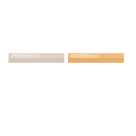
PROBĚHLO
PROBĚHLO
Vánoční koncert
Rozsvícení
Vánočního
10. 12. 2025
stromu
30. 11. 2025