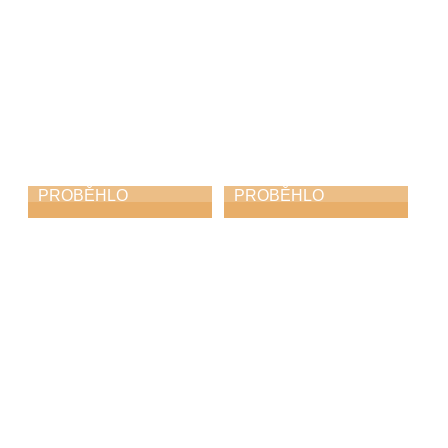
PROBĚHLO
PROBĚHLO
Jazzfest
Harfohrátky
31. 5. 2026
30. 5. 2026