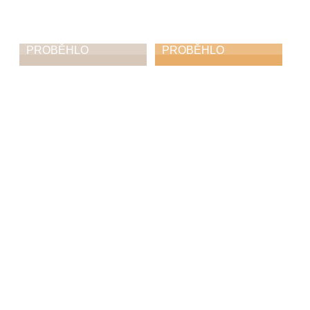
PROBĚHLO
PROBĚHLO
Mezioborový
Zobcománie
koncert
14. 3. 2026
17. 3. 2026