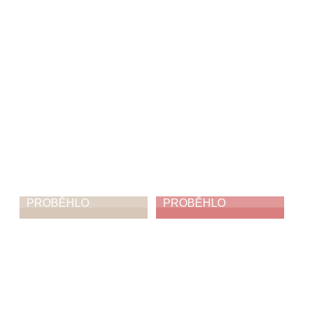
11. 6. 2026
PROBĚHLO
PROBĚHLO
ZUŠ Open
Jak napálit zloděje
5. 6. 2026
3. 6. 2026