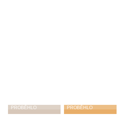
Celliano a hosté
Výstava mladších
žáků
2. 3. 2026
1. 3. 2026
PROBĚHLO
PROBĚHLO