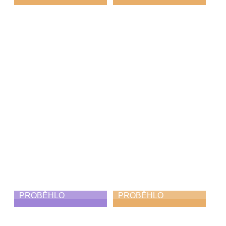
Den hudby
Koncert Diversity
21. 6. 2026
21. 6. 2026
PROBĚHLO
PROBĚHLO