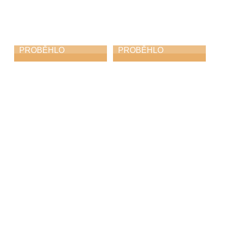
PROBĚHLO
PROBĚHLO
Májový piknik
KROKOfest
24. 5. 2026
23. 5. 2026