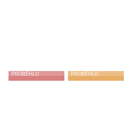
PROBĚHLO
PROBĚHLO
My jsme holubi
Absolventský
koncert
3. 6. 2026
1. 6. 2026