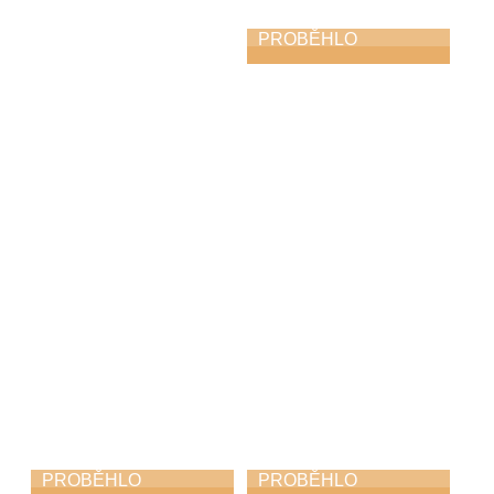
PROBĚHLO
Koncert na
nádvoří
22. 6. 2026
PROBĚHLO
PROBĚHLO