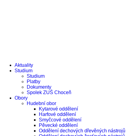
e-žákovská knížka
e-přihláška
Aktuality
Studium
Studium
Platby
Dokumenty
Spolek ZUŠ Choceň
Obory
Hudební obor
Kytarové oddělení
Harfové oddělení
Smyčcové oddělení
Pěvecké oddělení
Oddělení dechových dřevěných nástrojů