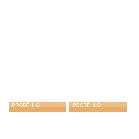
Skorofestival
Absolventský
tance
koncert
19. 6. 2026
15. 6. 2026
PROBĚHLO
PROBĚHLO
Soutěž Hlas Česka
Závěrečný
koncert
12. 6. 2026