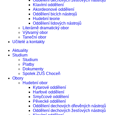
Oddělení dechových žesťových nástrojů
Klavírní oddělení
Akordeonové oddělení
Oddělení bicích nástrojů
Hudební teorie
Oddělení lidových nástrojů
Literárně dramatický obor
Výtvarný obor
Taneční obor
Učitelé a kontakty
Aktuality
Studium
Studium
Platby
Dokumenty
Spolek ZUŠ Choceň
Obory
Hudební obor
Kytarové oddělení
Harfové oddělení
Smyčcové oddělení
Pěvecké oddělení
Oddělení dechových dřevěných nástrojů
Oddělení dechových žesťových nástrojů