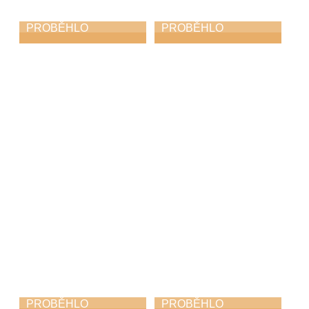
PROBĚHLO
PROBĚHLO
Koncert Safari a
Soutěž ZUŠ v
Diversity
populárním zpěvu
– Jindřichův
2. 11. 2025
Hradec 2025
25. 10. 2025
PROBĚHLO
PROBĚHLO