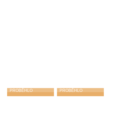
ZUŠ Choceň na
Vernisáž
Svitavském
Neztratit víru v
komoření
člověka
6. 5. 2026
6. 5. 2026
PROBĚHLO
PROBĚHLO
Dechovka na
Absolventský