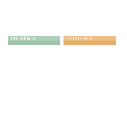
PROBĚHLO
PROBĚHLO
Jabka, mošty,
Koncert pro
štrůdly
Cecílii
23. 11. 2025
22. 11. 2025