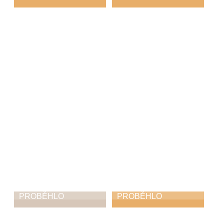
Dlabání dýní na
Tomáš Norbert
choceňském
Koutník: Ave
náměstí
mundi
11. 10. 2025
21. 9. 2025
PROBĚHLO
PROBĚHLO