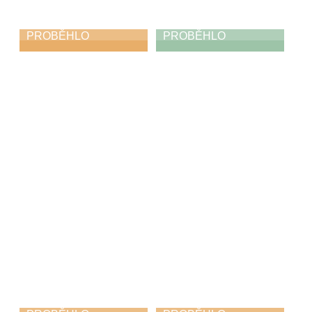
PROBĚHLO
PROBĚHLO
Absolventský
Absolventská
koncert
výstava
21. 5. 2026
17. 5. 2026