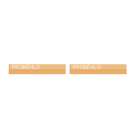
PROBĚHLO
PROBĚHLO
Čtení jmen obětí
Jarní koncert
holocaustu
13. 4. 2026
14. 4. 2026