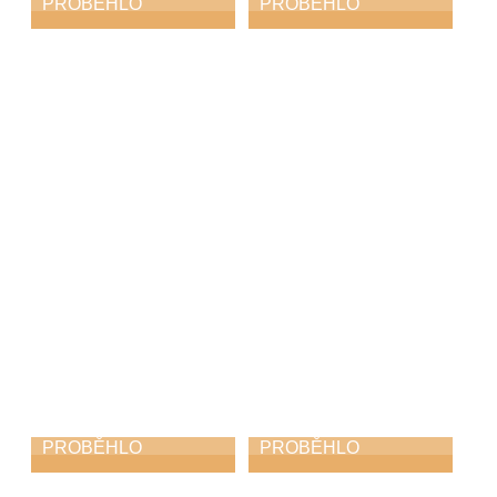
PROBĚHLO
PROBĚHLO
Absolventský
Hudbou k uctění
koncert
památky i
poděkování za
11. 5. 2026
svobodu
8. 5. 2026
PROBĚHLO
PROBĚHLO