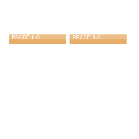
PROBĚHLO
PROBĚHLO
Krajské kolo
Procházky po ZUŠ
soutěže ZUŠ ve hře
pro Mateřské
na akordeon
školky
27. 3. 2026
25. 3. 2026