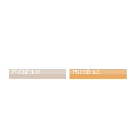
PROBĚHLO
PROBĚHLO
Co všechno se dá
Když to zní i bez
vidět a slyšet na
basy: předvánoční
schodech zámku
koncert kapely
Diversity
19. 12. 2025
14. 12. 2025