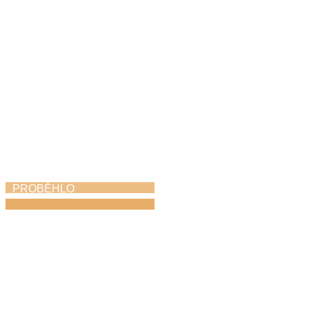
6. 5. 2026
PROBĚHLO
Dechovka na zámku
1. 5. 2026