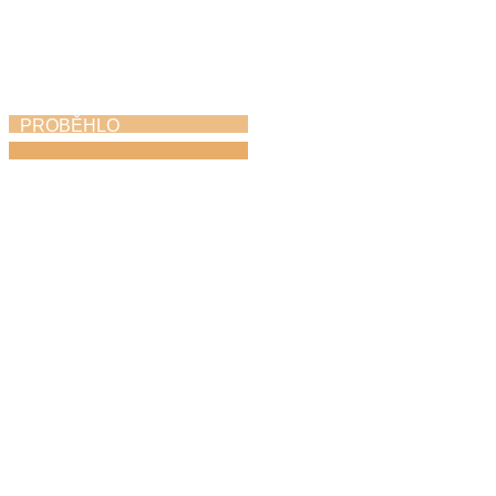
PROBĚHLO
Absolventský koncert
21. 5. 2026