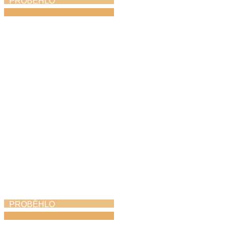
PROBĚHLO
Absolventský koncert
1. 6. 2026
PROBĚHLO