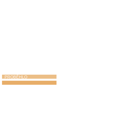
30. 5. 2026
PROBĚHLO
Absolventský koncert
28. 5. 2026