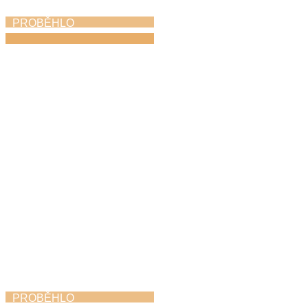
PROBĚHLO
Koncert na nádvoří
22. 6. 2026
PROBĚHLO