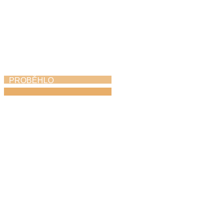
PROBĚHLO
KROKOfest
23. 5. 2026