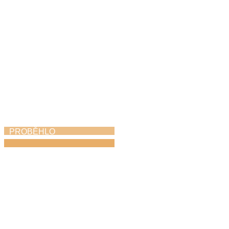
PROBĚHLO
Absolventský koncert
25. 5. 2026