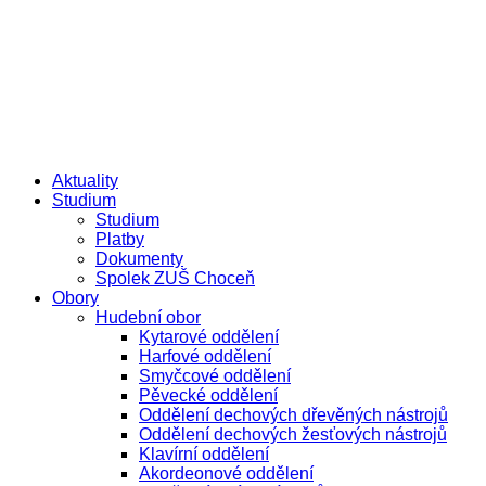
Přejít
e-žákovská knížka
e-přihláška
k
obsahu
Aktuality
Studium
Studium
Platby
Dokumenty
Spolek ZUŠ Choceň
Obory
Hudební obor
Kytarové oddělení
Harfové oddělení
Smyčcové oddělení
Pěvecké oddělení
Oddělení dechových dřevěných nástrojů
Oddělení dechových žesťových nástrojů
Klavírní oddělení
Akordeonové oddělení