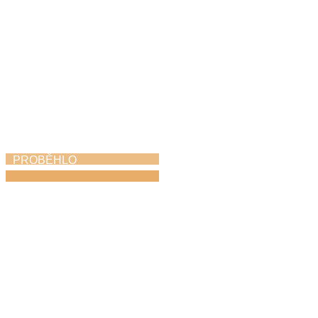
PROBĚHLO
Absolventský pěvecký
koncert
27. 4. 2026