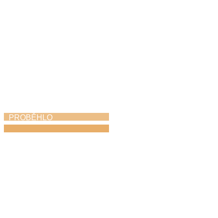
PROBĚHLO
Soutěž Hlas Česka
12. 6. 2026