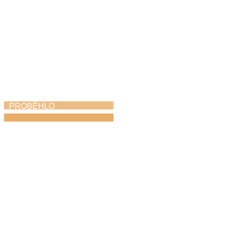
PROBĚHLO
Májový piknik
24. 5. 2026