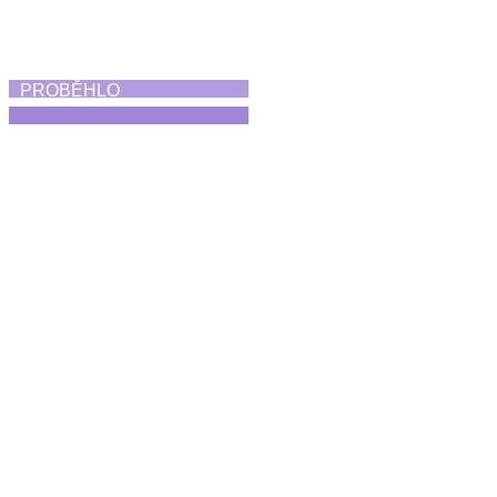
PROBĚHLO
Absolventská taneční
vystoupení
25. 6. 2026