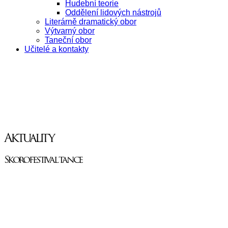
Hudební teorie
Oddělení lidových nástrojů
Literárně dramatický obor
Výtvarný obor
Taneční obor
Učitelé a kontakty
Aktuality
Skorofestival tance