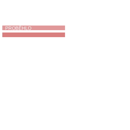
PROBĚHLO
Jak napálit zloděje
3. 6. 2026