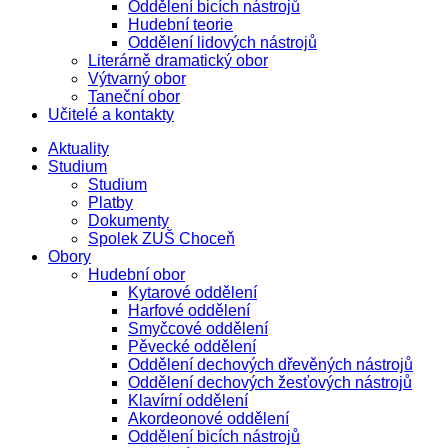
Oddělení bicích nástrojů
Hudební teorie
Oddělení lidových nástrojů
Literárně dramatický obor
Výtvarný obor
Taneční obor
Učitelé a kontakty
Aktuality
Studium
Studium
Platby
Dokumenty
Spolek ZUŠ Choceň
Obory
Hudební obor
Kytarové oddělení
Harfové oddělení
Smyčcové oddělení
Pěvecké oddělení
Oddělení dechových dřevěných nástrojů
Oddělení dechových žesťových nástrojů
Klavírní oddělení
Akordeonové oddělení
Oddělení bicích nástrojů