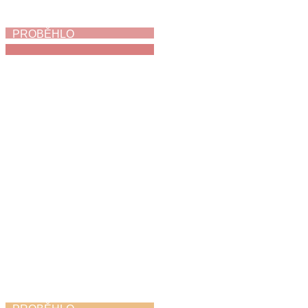
PROBĚHLO
My jsme holubi
3. 6. 2026