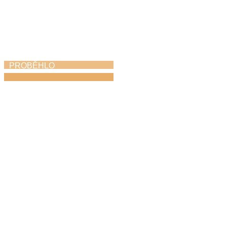
PROBĚHLO
Azami kvintet
v ústředním kole
soutěže ZUŠ ve
Františkových
Lázních
21. 4. 2026