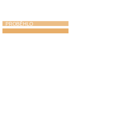
PROBĚHLO
Módní ráj
18. 4. 2026