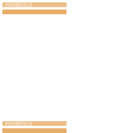
PROBĚHLO
Absolventský koncert
11. 5. 2026
PROBĚHLO