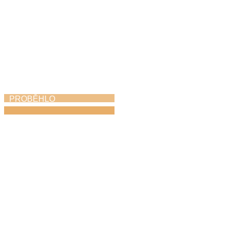
PROBĚHLO
Závěrečný koncert
11. 6. 2026