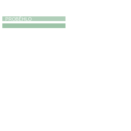
PROBĚHLO
Absolventská výstava
17. 5. 2026