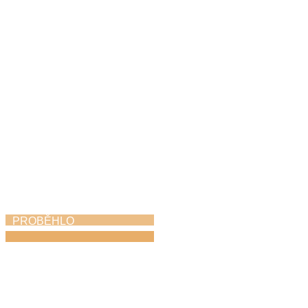
ZUŠ Choceň na
Svitavském komoření
6. 5. 2026
PROBĚHLO
Vernisáž Neztratit
víru v člověka