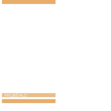
Den hudby
21. 6. 2026
PROBĚHLO