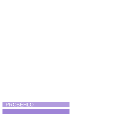
Koncert Diversity
21. 6. 2026
PROBĚHLO
Skorofestival tance
19. 6. 2026