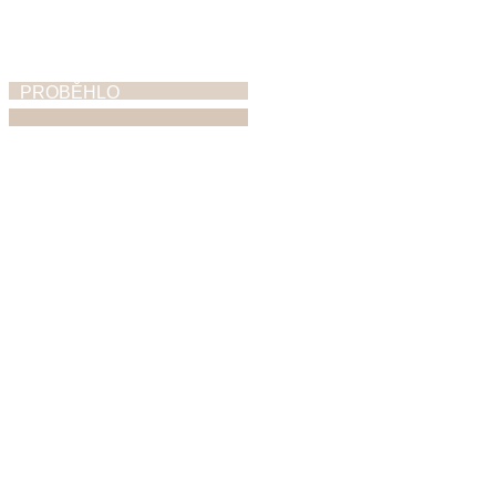
PROBĚHLO
Ohlednutí za
absolventskými
koncerty,
vystoupeními,
výstavami
30. 6. 2026