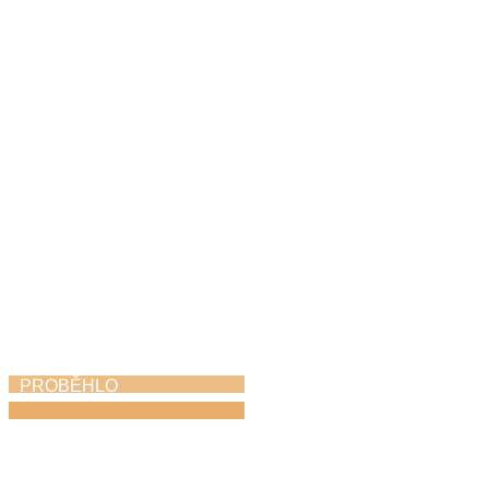
Jazzfest
31. 5. 2026
PROBĚHLO
Harfohrátky