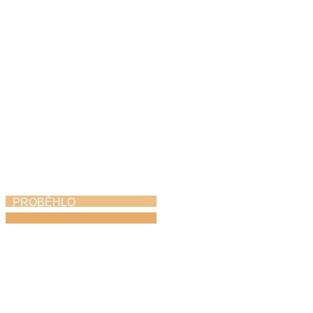
PROBĚHLO
Absolventský koncert
15. 6. 2026