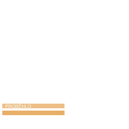
Hudbou k uctění
památky i poděkování
za svobodu
8. 5. 2026
PROBĚHLO