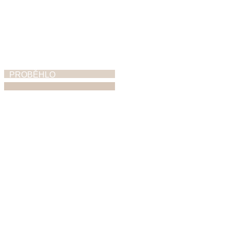
PROBĚHLO
ZUŠ Open
5. 6. 2026