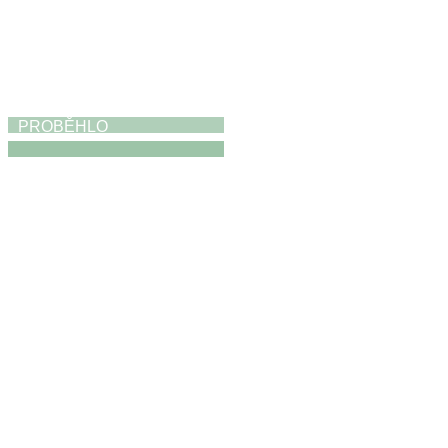
PROBĚHLO
Výstava
19. 4. 2026