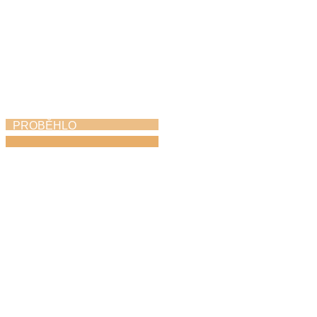
PROBĚHLO
Koncert hudebních
rodin
25. 4. 2026