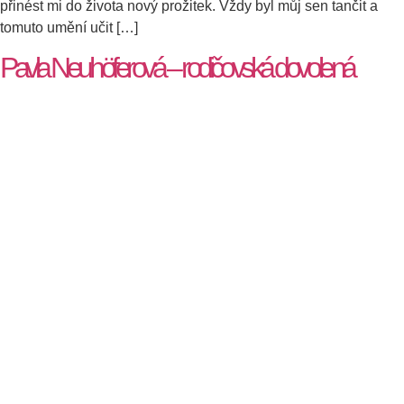
přinést mi do života nový prožitek. Vždy byl můj sen tančit a
tomuto umění učit […]
Pavla Neuhöferová – rodičovská dovolená