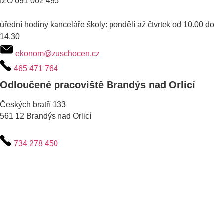
IZO 691 002 495
úřední hodiny kanceláře školy: pondělí až čtvrtek od 10.00 do
14.30
ekonom@zuschocen.cz
465 471 764
Odloučené pracoviště Brandýs nad Orlicí
Českých bratří 133
561 12 Brandýs nad Orlicí
734 278 450