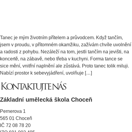
Tanec je mým životním přítelem a průvodcem. Když tančím,
jsem v proudu, v přítomném okamžiku, zažívám chvíle uvolnění
a radosti z pohybu. Nezáleží na tom, jestli tančím na jevišti, na
koncertě, na zábavě, nebo třeba v kuchyni. Forma tance se
sice mění, vnitřní naplnění ale zůstává. Proto tanec tolik miluji.
Nabízí prostor k sebevyjádření, uvolňuje […]
Kontaktujte nás
Základní umělecká škola Choceň
Pernerova 1
565 01 Choceň
IČ 72 08 78 20