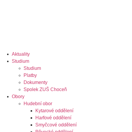
Přejít
e-žákovská knížka
e-přihláška
k
obsahu
Aktuality
Studium
Studium
Platby
Dokumenty
Spolek ZUŠ Choceň
Obory
Hudební obor
Kytarové oddělení
Harfové oddělení
Smyčcové oddělení
Pěvecké oddělení