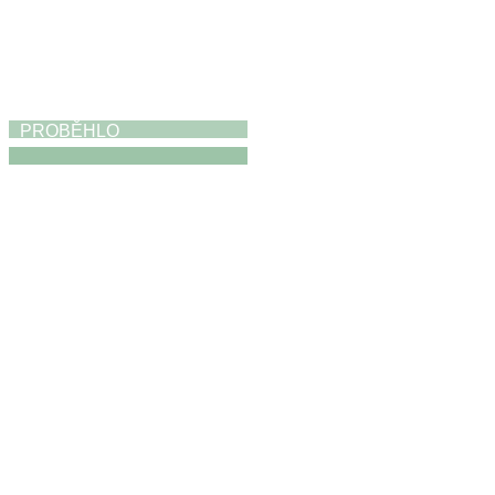
PROBĚHLO
Výstava
19. 4. 2026