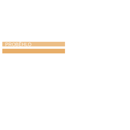
PROBĚHLO
KROKOfest
23. 5. 2026