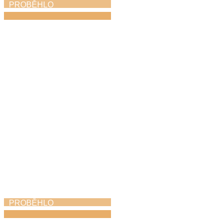
PROBĚHLO
Absolventský koncert
11. 5. 2026
PROBĚHLO