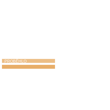
PROBĚHLO
Absolventský koncert
25. 5. 2026