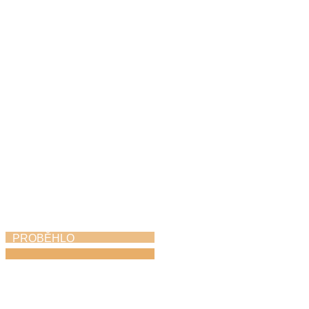
Jazzfest
31. 5. 2026
PROBĚHLO
Harfohrátky