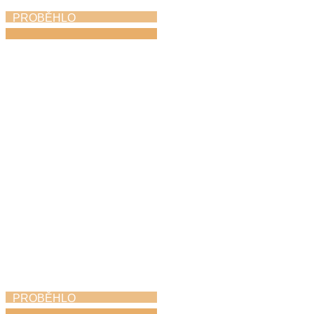
PROBĚHLO
Koncert na nádvoří
22. 6. 2026
PROBĚHLO