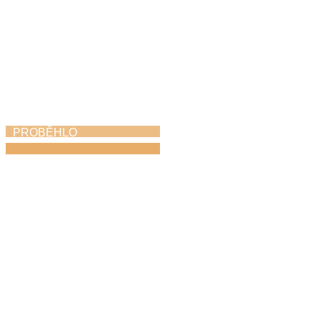
PROBĚHLO
Závěrečný koncert
11. 6. 2026