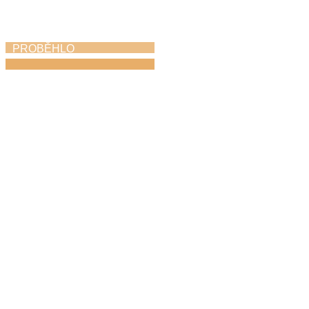
PROBĚHLO
Módní ráj
18. 4. 2026