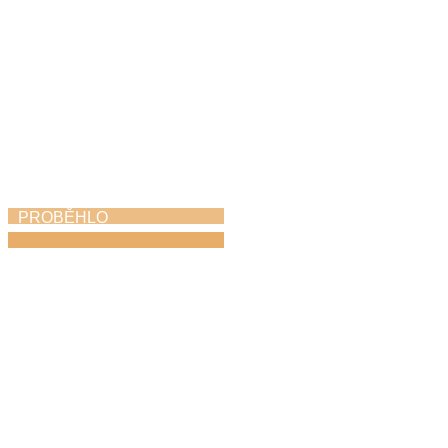
PROBĚHLO
Absolventský pěvecký
koncert
27. 4. 2026