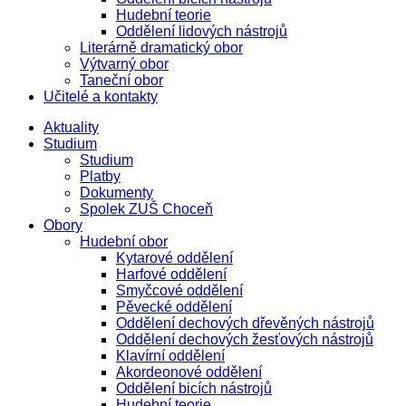
Hudební teorie
Oddělení lidových nástrojů
Literárně dramatický obor
Výtvarný obor
Taneční obor
Učitelé a kontakty
Aktuality
Studium
Studium
Platby
Dokumenty
Spolek ZUŠ Choceň
Obory
Hudební obor
Kytarové oddělení
Harfové oddělení
Smyčcové oddělení
Pěvecké oddělení
Oddělení dechových dřevěných nástrojů
Oddělení dechových žesťových nástrojů
Klavírní oddělení
Akordeonové oddělení
Oddělení bicích nástrojů
Hudební teorie