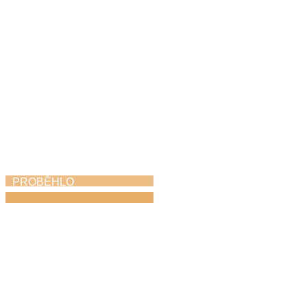
6. 5. 2026
PROBĚHLO
Dechovka na zámku
1. 5. 2026