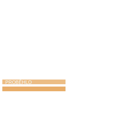
PROBĚHLO
Absolventský koncert
15. 6. 2026