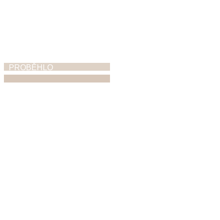
PROBĚHLO
ZUŠ Open
5. 6. 2026