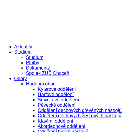
Přejít
e-žákovská knížka
e-přihláška
k
obsahu
Aktuality
Studium
Studium
Platby
Dokumenty
Spolek ZUŠ Choceň
Obory
Hudební obor
Kytarové oddělení
Harfové oddělení
Smyčcové oddělení
Pěvecké oddělení
Oddělení dechových dřevěných nástrojů
Oddělení dechových žesťových nástrojů
Klavírní oddělení
Akordeonové oddělení
Oddělení bicích nástrojů