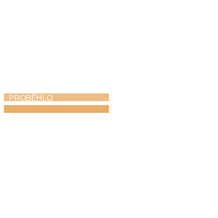
PROBĚHLO
Májový piknik
24. 5. 2026