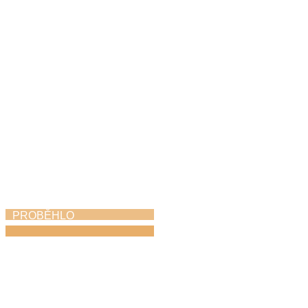
Svitavském komoření
6. 5. 2026
PROBĚHLO
Vernisáž Neztratit
víru v člověka