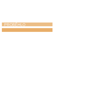
PROBĚHLO
Absolventský koncert
21. 5. 2026