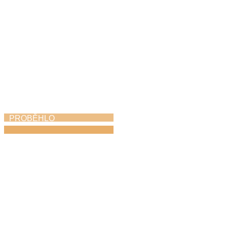
PROBĚHLO
Soutěž Hlas Česka
12. 6. 2026