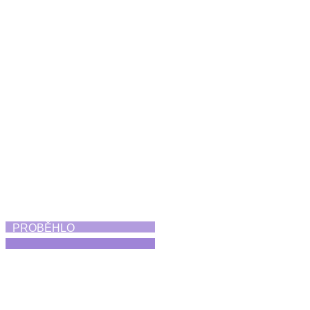
Koncert Diversity
21. 6. 2026
PROBĚHLO
Skorofestival tance
19. 6. 2026