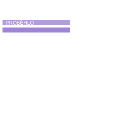
PROBĚHLO
Absolventská taneční
vystoupení
25. 6. 2026