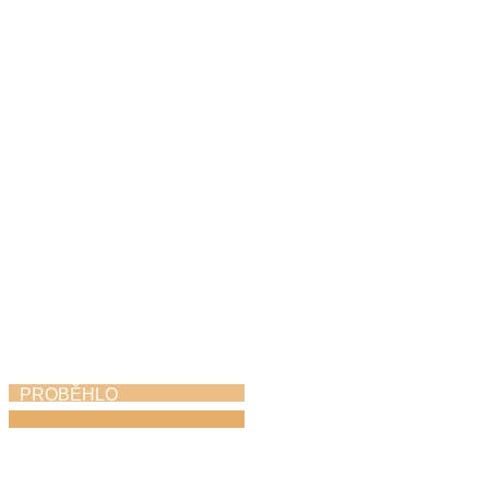
Hudbou k uctění
památky i poděkování
za svobodu
8. 5. 2026
PROBĚHLO
ZUŠ Choceň na