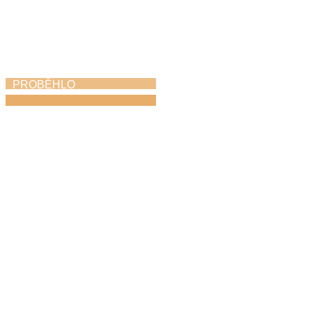
PROBĚHLO
Azami kvintet
v ústředním kole
soutěže ZUŠ ve
Františkových
Lázních
21. 4. 2026