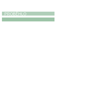
PROBĚHLO
Absolventská výstava
17. 5. 2026