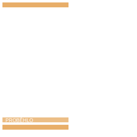
Absolventský koncert
1. 6. 2026
PROBĚHLO