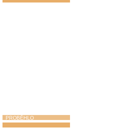
Den hudby
21. 6. 2026
PROBĚHLO