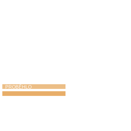
30. 5. 2026
PROBĚHLO
Absolventský koncert
28. 5. 2026