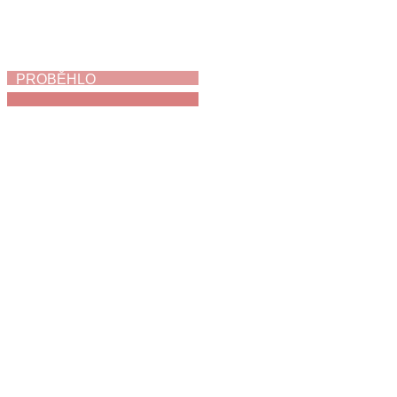
PROBĚHLO
Jak napálit zloděje
3. 6. 2026