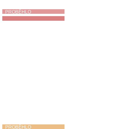
PROBĚHLO
My jsme holubi
3. 6. 2026
PROBĚHLO