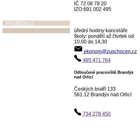
IČ 72 08 78 20
IZO 691 002 495
PROBĚHLO
úřední hodiny kanceláře
školy: pondělí až čtvrtek od
10.00 do 14.30
Ohlednutí za
ekonom@zuschocen.cz
absolventskými
465 471 764
koncerty,
vystoupeními,
Odloučené pracoviště Brandýs
nad Orlicí
výstavami
Českých bratří 133
30. 6. 2026
561 12 Brandýs nad Orlicí
734 278 450