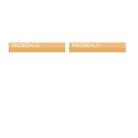
PROBĚHLO
PROBĚHLO
Absolventský
Absolventský
koncert
koncert
28. 5. 2026
25. 5. 2026