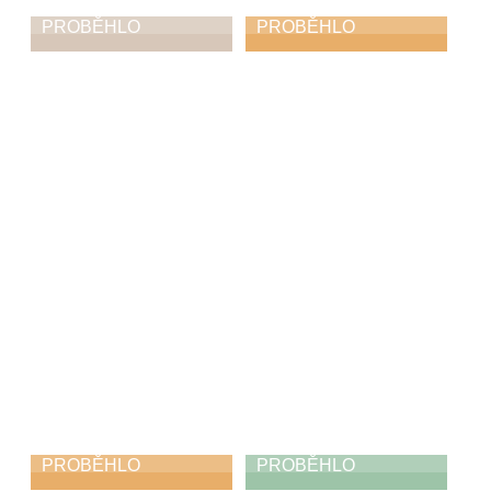
PROBĚHLO
PROBĚHLO
Muzikantský ples
Výměnný klavírní
koncert se ZUŠ
14. 3. 2026
Ústí nad Orlicí
9. 3. 2026
PROBĚHLO
PROBĚHLO