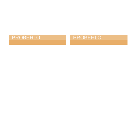
PROBĚHLO
PROBĚHLO
Krajské kolo
Procházky po ZUŠ
soutěže ZUŠ ve hře
pro Mateřské
na akordeon
školky
27. 3. 2026
25. 3. 2026