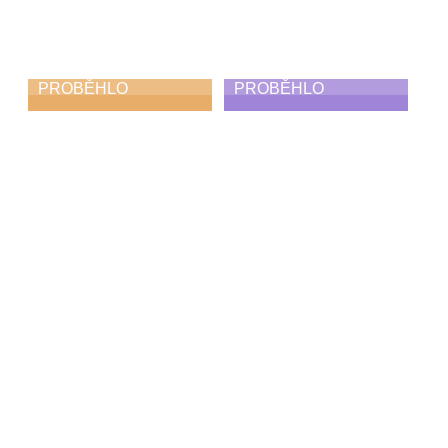
PROBĚHLO
PROBĚHLO
Podzimní koncert
Odpojení
10. 11. 2025
3. 11. 2025