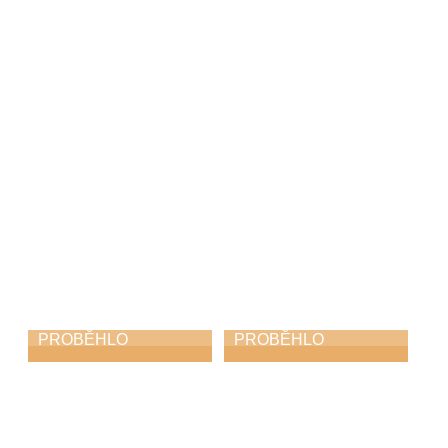
Skorofestival
Absolventský
tance
koncert
19. 6. 2026
15. 6. 2026
PROBĚHLO
PROBĚHLO
Soutěž Hlas Česka
Závěrečný
koncert
12. 6. 2026