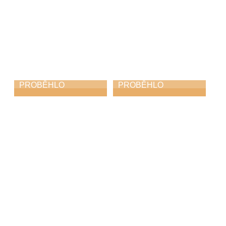
PROBĚHLO
PROBĚHLO
ZUŠ Choceň na
Koncert učitelů
soutěži „O bílého
31. 3. 2026
havrana“
9. 4. 2026