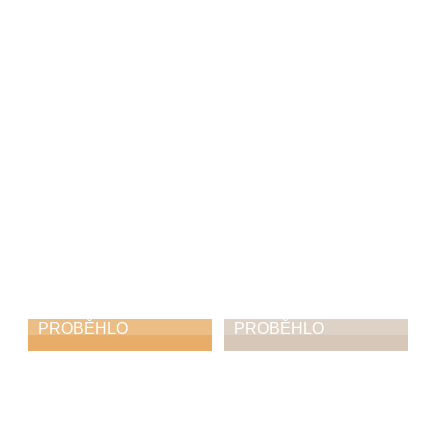
Putování s Malým
Pololetní koncert
pánem
22. 1. 2026
22. 2. 2026
PROBĚHLO
PROBĚHLO
Tříkrálový
Výuka seniorů ve
koncert v
spolupráci s MAS