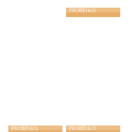
PROBĚHLO
Koncert na
nádvoří
22. 6. 2026
PROBĚHLO
PROBĚHLO