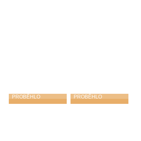
zámku
pěvecký koncert
1. 5. 2026
27. 4. 2026
PROBĚHLO
PROBĚHLO
Koncert
Azami kvintet
hudebních rodin
v ústředním kole
soutěže ZUŠ ve
25. 4. 2026