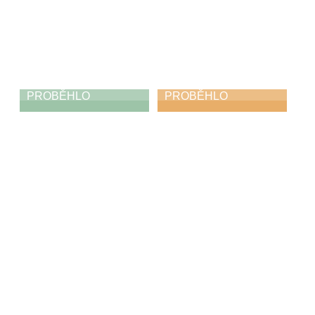
PROBĚHLO
PROBĚHLO
Jabka, mošty,
Koncert pro
štrůdly
Cecílii
23. 11. 2025
22. 11. 2025