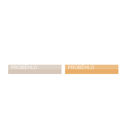
PROBĚHLO
PROBĚHLO
Co všechno se dá
Když to zní i bez
vidět a slyšet na
basy: předvánoční
schodech zámku
koncert kapely
Diversity
19. 12. 2025
14. 12. 2025