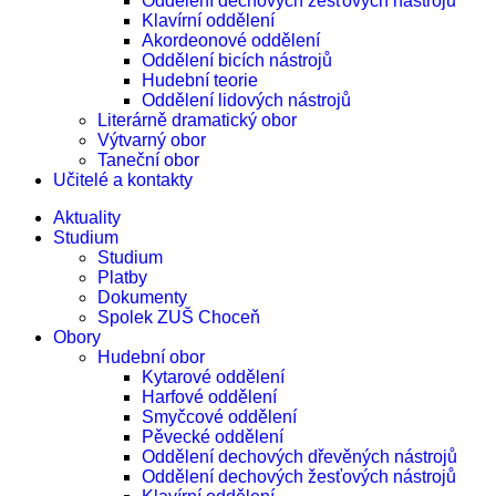
Oddělení dechových žesťových nástrojů
Klavírní oddělení
Akordeonové oddělení
Oddělení bicích nástrojů
Hudební teorie
Oddělení lidových nástrojů
Literárně dramatický obor
Výtvarný obor
Taneční obor
Učitelé a kontakty
Aktuality
Studium
Studium
Platby
Dokumenty
Spolek ZUŠ Choceň
Obory
Hudební obor
Kytarové oddělení
Harfové oddělení
Smyčcové oddělení
Pěvecké oddělení
Oddělení dechových dřevěných nástrojů
Oddělení dechových žesťových nástrojů