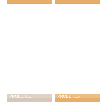
Dlabání dýní na
Tomáš Norbert
choceňském
Koutník: Ave
náměstí
mundi
11. 10. 2025
21. 9. 2025
PROBĚHLO
PROBĚHLO