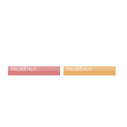
PROBĚHLO
PROBĚHLO
My jsme holubi
Absolventský
koncert
3. 6. 2026
1. 6. 2026