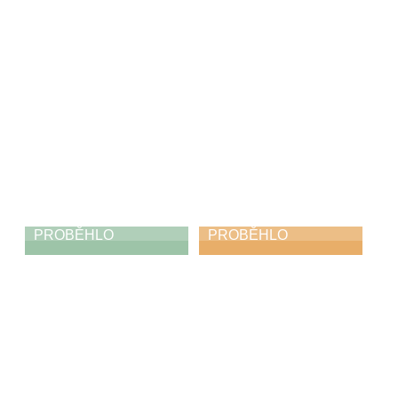
Františkových
Lázních
21. 4. 2026
PROBĚHLO
PROBĚHLO
Výstava
Módní ráj
19. 4. 2026
18. 4. 2026