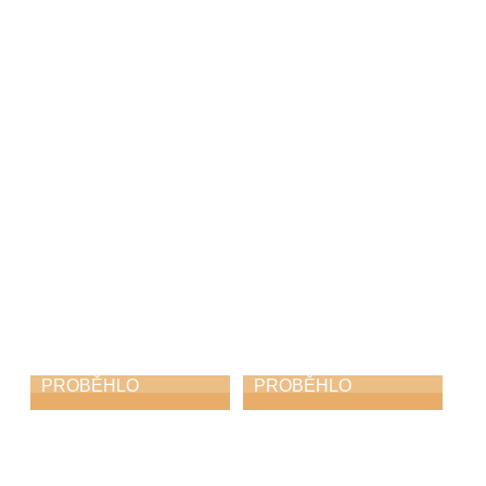
ZUŠ Choceň na
Vernisáž
Svitavském
Neztratit víru v
komoření
člověka
6. 5. 2026
6. 5. 2026
PROBĚHLO
PROBĚHLO
Dechovka na
Absolventský