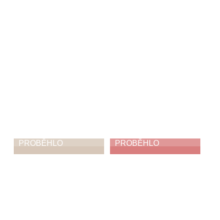
11. 6. 2026
PROBĚHLO
PROBĚHLO
ZUŠ Open
Jak napálit zloděje
5. 6. 2026
3. 6. 2026