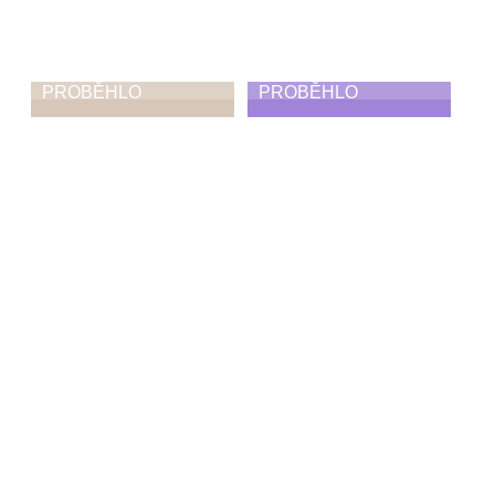
PROBĚHLO
PROBĚHLO
Ohlednutí za
Absolventská
absolventskými
taneční
koncerty,
vystoupení
vystoupeními,
25. 6. 2026
výstavami
30. 6. 2026