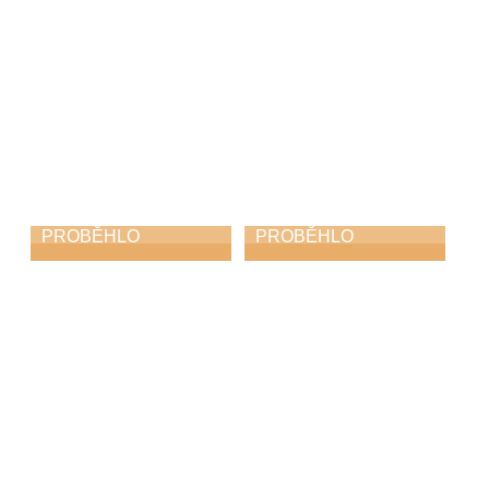
PROBĚHLO
PROBĚHLO
Čtení jmen obětí
Jarní koncert
holocaustu
13. 4. 2026
14. 4. 2026