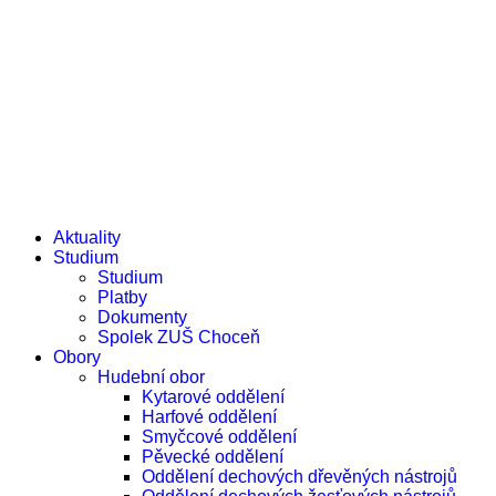
e-žákovská knížka
e-přihláška
Aktuality
Studium
Studium
Platby
Dokumenty
Spolek ZUŠ Choceň
Obory
Hudební obor
Kytarové oddělení
Harfové oddělení
Smyčcové oddělení
Pěvecké oddělení
Oddělení dechových dřevěných nástrojů