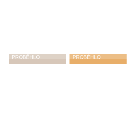
PROBĚHLO
PROBĚHLO
Vánoční koncert
Rozsvícení
Vánočního
10. 12. 2025
stromu
30. 11. 2025