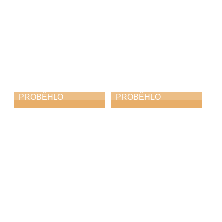
PROBĚHLO
PROBĚHLO
Jazzfest
Harfohrátky
31. 5. 2026
30. 5. 2026