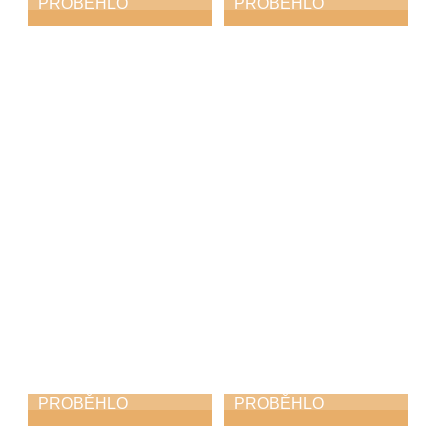
PROBĚHLO
PROBĚHLO
Absolventský
Hudbou k uctění
koncert
památky i
poděkování za
11. 5. 2026
svobodu
8. 5. 2026
PROBĚHLO
PROBĚHLO