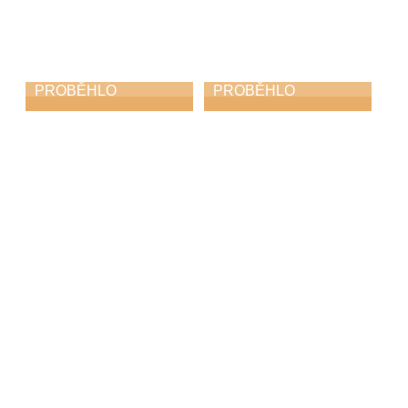
PROBĚHLO
PROBĚHLO
Májový piknik
KROKOfest
24. 5. 2026
23. 5. 2026