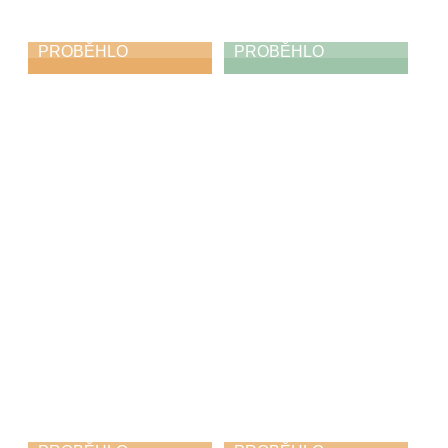
PROBĚHLO
PROBĚHLO
Absolventský
Absolventská
koncert
výstava
21. 5. 2026
17. 5. 2026