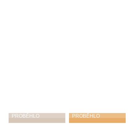
Celliano a hosté
Výstava mladších
žáků
2. 3. 2026
1. 3. 2026
PROBĚHLO
PROBĚHLO