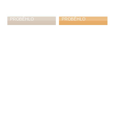
PROBĚHLO
PROBĚHLO
Mezioborový
Zobcománie
koncert
14. 3. 2026
17. 3. 2026