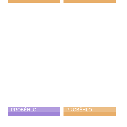
Den hudby
Koncert Diversity
21. 6. 2026
21. 6. 2026
PROBĚHLO
PROBĚHLO