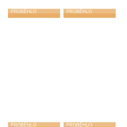
PROBĚHLO
PROBĚHLO
Koncert Safari a
Soutěž ZUŠ v
Diversity
populárním zpěvu
– Jindřichův
2. 11. 2025
Hradec 2025
25. 10. 2025
PROBĚHLO
PROBĚHLO