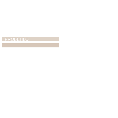
PROBĚHLO
ZUŠ Open
5. 6. 2026