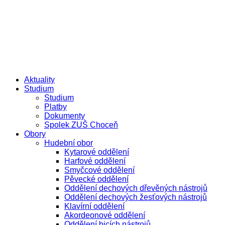
Přejít
e-žákovská knížka
e-přihláška
k
obsahu
Aktuality
Studium
Studium
Platby
Dokumenty
Spolek ZUŠ Choceň
Obory
Hudební obor
Kytarové oddělení
Harfové oddělení
Smyčcové oddělení
Pěvecké oddělení
Oddělení dechových dřevěných nástrojů
Oddělení dechových žesťových nástrojů
Klavírní oddělení
Akordeonové oddělení
Oddělení bicích nástrojů