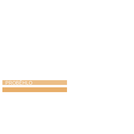
6. 5. 2026
PROBĚHLO
Dechovka na zámku
1. 5. 2026