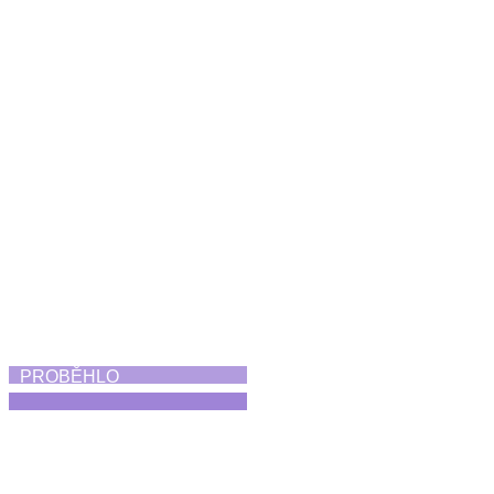
Koncert Diversity
21. 6. 2026
PROBĚHLO
Skorofestival tance