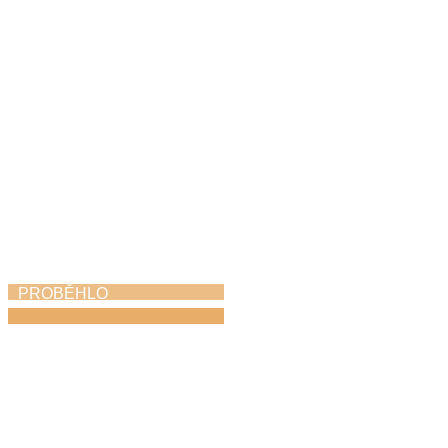
19. 6. 2026
PROBĚHLO
Absolventský koncert
15. 6. 2026