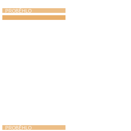
PROBĚHLO
Koncert na nádvoří
22. 6. 2026
PROBĚHLO