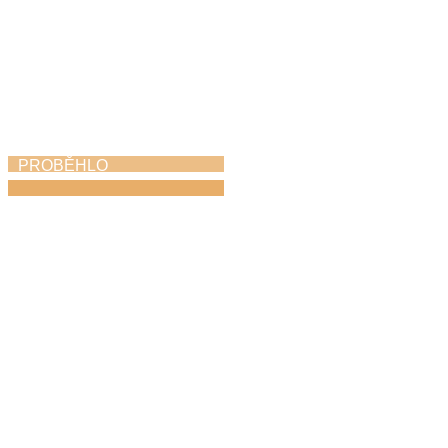
PROBĚHLO
KROKOfest
23. 5. 2026