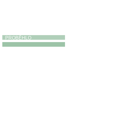
PROBĚHLO
Výstava
19. 4. 2026