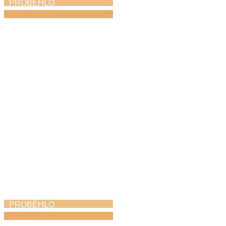
PROBĚHLO
Absolventský koncert
1. 6. 2026
PROBĚHLO