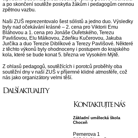
a po skončení soutěže poskytla žákům i pedagogům cennou
zpětnou vazbu.
Naši ZUŠ reprezentovalo šest sólistů a jedno duo. Výsledky
byly nad očekávání krásné – 2. cena pro Viktorii Emu
Bláhovou a 1. cena pro Jonáše Ouřetského, Terezu
Pavlišovou, Elu Málkovou, Zdeňku Kučerovou, Jakuba
Jurčíka a duo Terezie Diblíkové a Terezy Pavlišové. Některé
z těchto výkonů byly ohodnoceny i postupem do krajského
kola, které se bude konat 5. března ve Vysokém Mýtě.
Z ohlasů pedagogů, soutěžících i porotců proběhly oba
soutěžní dny v naší ZUŠ v příjemné klidné atmosféře, což
nás jako organizátory velmi těší.
Další aktuality
Kontaktujte nás
Základní umělecká škola
Choceň
Pernerova 1