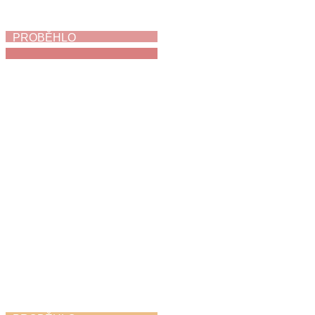
PROBĚHLO
My jsme holubi
3. 6. 2026