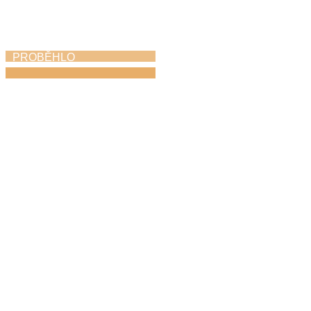
PROBĚHLO
Módní ráj
18. 4. 2026