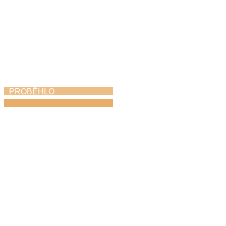
PROBĚHLO
Koncert hudebních
rodin
25. 4. 2026