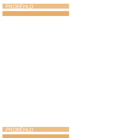
PROBĚHLO
Absolventský koncert
11. 5. 2026
PROBĚHLO