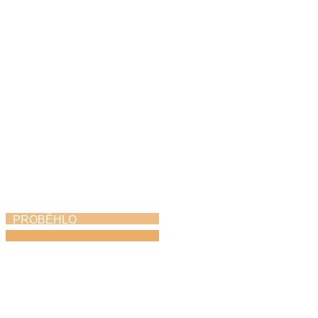
30. 5. 2026
PROBĚHLO
Absolventský koncert
28. 5. 2026