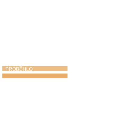
PROBĚHLO
Absolventský pěvecký
koncert
27. 4. 2026