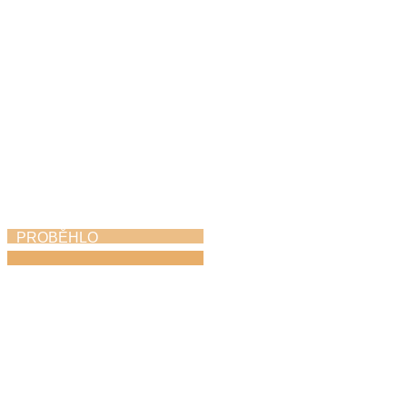
PROBĚHLO
Absolventský koncert
25. 5. 2026