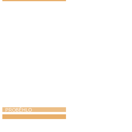
Hudbou k uctění
památky i poděkování
za svobodu
8. 5. 2026
PROBĚHLO