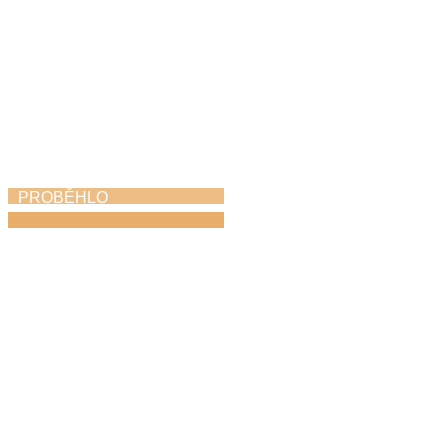
PROBĚHLO
Závěrečný koncert
11. 6. 2026