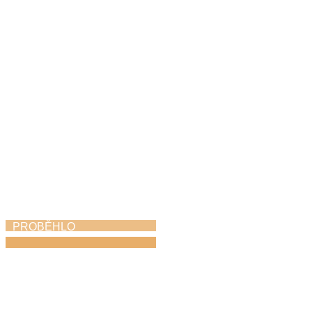
ZUŠ Choceň na
Svitavském komoření
6. 5. 2026
PROBĚHLO
Vernisáž Neztratit
víru v člověka