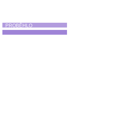
PROBĚHLO
Absolventská taneční
vystoupení
25. 6. 2026