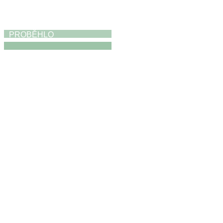
PROBĚHLO
Absolventská výstava
17. 5. 2026