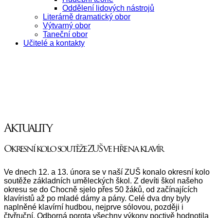
Oddělení lidových nástrojů
Literárně dramatický obor
Výtvarný obor
Taneční obor
Učitelé a kontakty
Aktuality
Okresní kolo soutěže ZUŠ ve hře na klavír
Ve dnech 12. a 13. února se v naší ZUŠ konalo okresní kolo
soutěže základních uměleckých škol. Z devíti škol našeho
okresu se do Chocně sjelo přes 50 žáků, od začínajících
klavíristů až po mladé dámy a pány. Celé dva dny byly
naplněné klavírní hudbou, nejprve sólovou, později i
čtyřruční. Odborná porota všechny výkony poctivě hodnotila