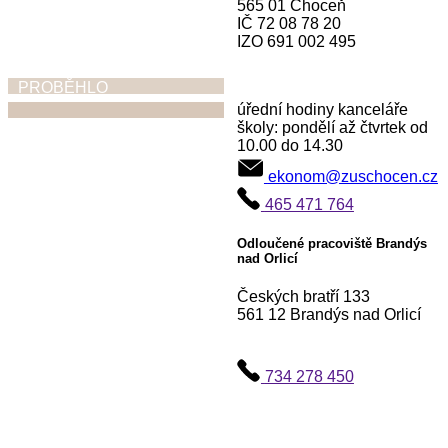
565 01 Choceň
IČ 72 08 78 20
IZO 691 002 495
PROBĚHLO
úřední hodiny kanceláře
školy: pondělí až čtvrtek od
10.00 do 14.30
Ohlednutí za
ekonom@zuschocen.cz
absolventskými
465 471 764
koncerty,
vystoupeními,
Odloučené pracoviště Brandýs
nad Orlicí
výstavami
Českých bratří 133
30. 6. 2026
561 12 Brandýs nad Orlicí
734 278 450