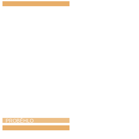
Den hudby
21. 6. 2026
PROBĚHLO