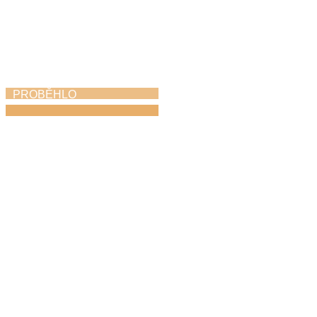
PROBĚHLO
Azami kvintet
v ústředním kole
soutěže ZUŠ ve
Františkových
Lázních
21. 4. 2026