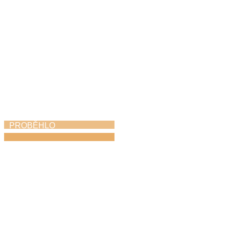
PROBĚHLO
Soutěž Hlas Česka
12. 6. 2026