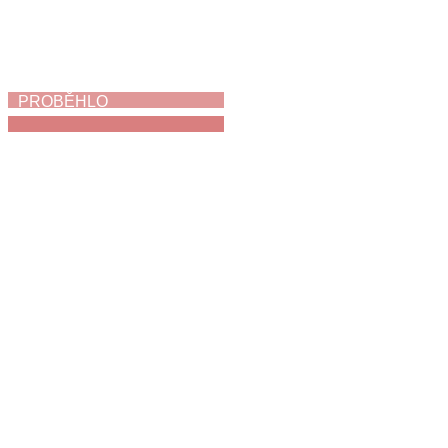
PROBĚHLO
Jak napálit zloděje
3. 6. 2026