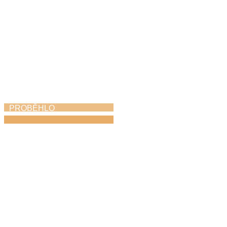
PROBĚHLO
Májový piknik
24. 5. 2026