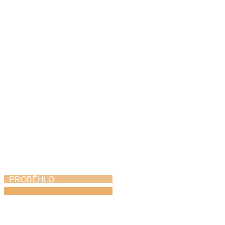
Jazzfest
31. 5. 2026
PROBĚHLO
Harfohrátky