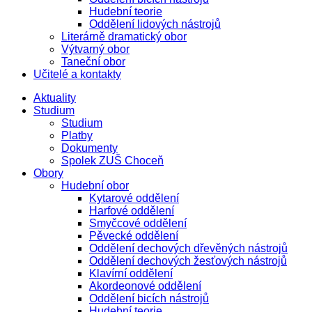
Hudební teorie
Oddělení lidových nástrojů
Literárně dramatický obor
Výtvarný obor
Taneční obor
Učitelé a kontakty
Aktuality
Studium
Studium
Platby
Dokumenty
Spolek ZUŠ Choceň
Obory
Hudební obor
Kytarové oddělení
Harfové oddělení
Smyčcové oddělení
Pěvecké oddělení
Oddělení dechových dřevěných nástrojů
Oddělení dechových žesťových nástrojů
Klavírní oddělení
Akordeonové oddělení
Oddělení bicích nástrojů
Hudební teorie