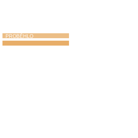
PROBĚHLO
Absolventský koncert
21. 5. 2026