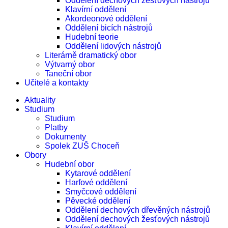
Oddělení dechových žesťových nástrojů
Klavírní oddělení
Akordeonové oddělení
Oddělení bicích nástrojů
Hudební teorie
Oddělení lidových nástrojů
Literárně dramatický obor
Výtvarný obor
Taneční obor
Učitelé a kontakty
Aktuality
Studium
Studium
Platby
Dokumenty
Spolek ZUŠ Choceň
Obory
Hudební obor
Kytarové oddělení
Harfové oddělení
Smyčcové oddělení
Pěvecké oddělení
Oddělení dechových dřevěných nástrojů
Oddělení dechových žesťových nástrojů