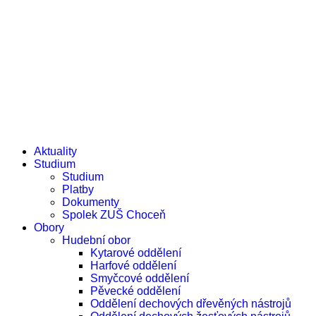
e-žákovská knížka
e-přihláška
Aktuality
Studium
Studium
Platby
Dokumenty
Spolek ZUŠ Choceň
Obory
Hudební obor
Kytarové oddělení
Harfové oddělení
Smyčcové oddělení
Pěvecké oddělení
Oddělení dechových dřevěných nástrojů