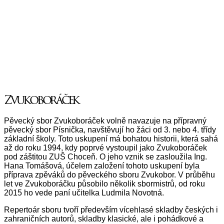
Zvukoboráček
Pěvecký sbor Zvukoboráček volně navazuje na přípravný
pěvecký sbor Písnička, navštěvují ho žáci od 3. nebo 4. třídy
základní školy. Toto uskupení má bohatou historii, která sahá
až do roku 1994, kdy poprvé vystoupil jako Zvukoboráček
pod záštitou ZUŠ Choceň. O jeho vznik se zasloužila Ing.
Hana Tomášová, účelem založení tohoto uskupení byla
příprava zpěváků do pěveckého sboru Zvukobor. V průběhu
let ve Zvukoboráčku působilo několik sbormistrů, od roku
2015 ho vede paní učitelka Ludmila Novotná.
Repertoár sboru tvoří především vícehlasé skladby českých i
zahraničních autorů, skladby klasické, ale i pohádkové a