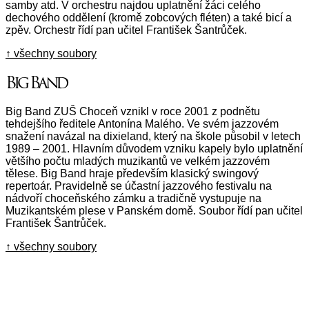
samby atd. V orchestru najdou uplatnění žáci celého
dechového oddělení (kromě zobcových fléten) a také bicí a
zpěv. Orchestr řídí pan učitel František Šantrůček.
↑ všechny soubory
Big Band
Big Band ZUŠ Choceň vznikl v roce 2001 z podnětu
tehdejšího ředitele Antonína Malého. Ve svém jazzovém
snažení navázal na dixieland, který na škole působil v letech
1989 – 2001. Hlavním důvodem vzniku kapely bylo uplatnění
většího počtu mladých muzikantů ve velkém jazzovém
tělese. Big Band hraje především klasický swingový
repertoár. Pravidelně se účastní jazzového festivalu na
nádvoří choceňského zámku a tradičně vystupuje na
Muzikantském plese v Panském domě. Soubor řídí pan učitel
František Šantrůček.
↑ všechny soubory