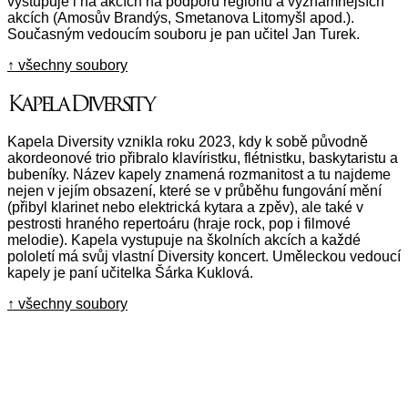
vystupuje i na akcích na podporu regionu a významnějších
akcích (Amosův Brandýs, Smetanova Litomyšl apod.).
Současným vedoucím souboru je pan učitel Jan Turek.
↑ všechny soubory
Kapela Diversity
Kapela Diversity vznikla roku 2023, kdy k sobě původně
akordeonové trio přibralo klavíristku, flétnistku, baskytaristu a
bubeníky. Název kapely znamená rozmanitost a tu najdeme
nejen v jejím obsazení, které se v průběhu fungování mění
(přibyl klarinet nebo elektrická kytara a zpěv), ale také v
pestrosti hraného repertoáru (hraje rock, pop i filmové
melodie). Kapela vystupuje na školních akcích a každé
pololetí má svůj vlastní Diversity koncert. Uměleckou vedoucí
kapely je paní učitelka Šárka Kuklová.
↑ všechny soubory