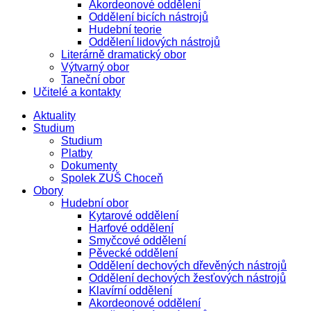
Akordeonové oddělení
Oddělení bicích nástrojů
Hudební teorie
Oddělení lidových nástrojů
Literárně dramatický obor
Výtvarný obor
Taneční obor
Učitelé a kontakty
Aktuality
Studium
Studium
Platby
Dokumenty
Spolek ZUŠ Choceň
Obory
Hudební obor
Kytarové oddělení
Harfové oddělení
Smyčcové oddělení
Pěvecké oddělení
Oddělení dechových dřevěných nástrojů
Oddělení dechových žesťových nástrojů
Klavírní oddělení
Akordeonové oddělení