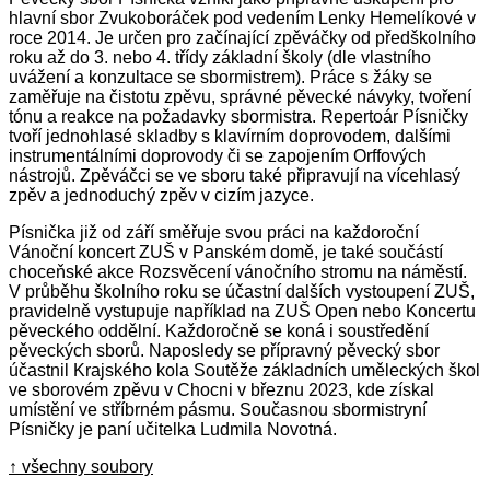
hlavní sbor Zvukoboráček pod vedením Lenky Hemelíkové v
roce 2014. Je určen pro začínající zpěváčky od předškolního
roku až do 3. nebo 4. třídy základní školy (dle vlastního
uvážení a konzultace se sbormistrem). Práce s žáky se
zaměřuje na čistotu zpěvu, správné pěvecké návyky, tvoření
tónu a reakce na požadavky sbormistra. Repertoár Písničky
tvoří jednohlasé skladby s klavírním doprovodem, dalšími
instrumentálními doprovody či se zapojením Orffových
nástrojů. Zpěváčci se ve sboru také připravují na vícehlasý
zpěv a jednoduchý zpěv v cizím jazyce.
Písnička již od září směřuje svou práci na každoroční
Vánoční koncert ZUŠ v Panském domě, je také součástí
choceňské akce Rozsvěcení vánočního stromu na náměstí.
V průběhu školního roku se účastní dalších vystoupení ZUŠ,
pravidelně vystupuje například na ZUŠ Open nebo Koncertu
pěveckého oddělní. Každoročně se koná i soustředění
pěveckých sborů. Naposledy se přípravný pěvecký sbor
účastnil Krajského kola Soutěže základních uměleckých škol
ve sborovém zpěvu v Chocni v březnu 2023, kde získal
umístění ve stříbrném pásmu. Současnou sbormistryní
Písničky je paní učitelka Ludmila Novotná.
↑ všechny soubory