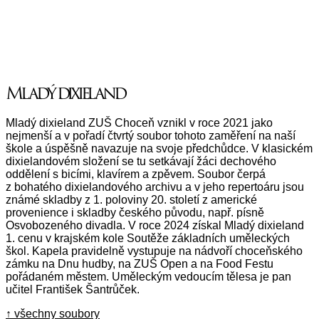
Mladý dixieland
Mladý dixieland ZUŠ Choceň vznikl v roce 2021 jako
nejmenší a v pořadí čtvrtý soubor tohoto zaměření na naší
škole a úspěšně navazuje na svoje předchůdce. V klasickém
dixielandovém složení se tu setkávají žáci dechového
oddělení s bicími, klavírem a zpěvem. Soubor čerpá
z bohatého dixielandového archivu a v jeho repertoáru jsou
známé skladby z 1. poloviny 20. století z americké
provenience i skladby českého původu, např. písně
Osvobozeného divadla. V roce 2024 získal Mladý dixieland
1. cenu v krajském kole Soutěže základních uměleckých
škol. Kapela pravidelně vystupuje na nádvoří choceňského
zámku na Dnu hudby, na ZUŠ Open a na Food Festu
pořádaném městem. Uměleckým vedoucím tělesa je pan
učitel František Šantrůček.
↑ všechny soubory