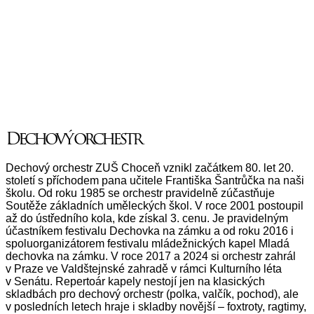
Dechový orchestr
Dechový orchestr ZUŠ Choceň vznikl začátkem 80. let 20.
století s příchodem pana učitele Františka Šantrůčka na naši
školu. Od roku 1985 se orchestr pravidelně zúčastňuje
Soutěže základních uměleckých škol. V roce 2001 postoupil
až do ústředního kola, kde získal 3. cenu. Je pravidelným
účastníkem festivalu Dechovka na zámku a od roku 2016 i
spoluorganizátorem festivalu mládežnických kapel Mladá
dechovka na zámku. V roce 2017 a 2024 si orchestr zahrál
v Praze ve Valdštejnské zahradě v rámci Kulturního léta
v Senátu. Repertoár kapely nestojí jen na klasických
skladbách pro dechový orchestr (polka, valčík, pochod), ale
v posledních letech hraje i skladby novější – foxtroty, ragtimy,