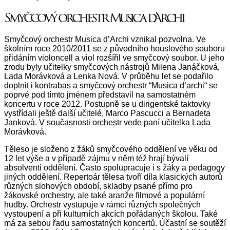
Smyčcový orchestr Musica d’Archi
Smyčcový orchestr Musica d’Archi vznikal pozvolna. Ve
školním roce 2010/2011 se z původního houslového souboru
přidáním violoncell a viol rozšířil ve smyčcový soubor. U jeho
zrodu byly učitelky smyčcových nástrojů Milena Janáčková,
Lada Morávková a Lenka Nová. V průběhu let se podařilo
doplnit i kontrabas a smyčcový orchestr “Musica d’archi“ se
poprvé pod tímto jménem představil na samostatném
koncertu v roce 2012. Postupně se u dirigentské taktovky
vystřídali ještě další učitelé, Marco Pascucci a Bernadeta
Janková. V současnosti orchestr vede paní učitelka Lada
Morávková.
Těleso je složeno z žáků smyčcového oddělení ve věku od
12 let výše a v případě zájmu v něm též hrají bývalí
absolventi oddělení. Často spolupracuje i s žáky a pedagogy
jiných oddělení. Repertoár tělesa tvoří díla klasických autorů
různých slohových období, skladby psané přímo pro
žákovské orchestry, ale také aranže filmové a populární
hudby. Orchestr vystupuje v rámci různých společných
vystoupení a při kulturních akcích pořádaných školou. Také
má za sebou řadu samostatných koncertů. Účastní se soutěží