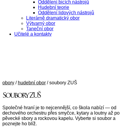
Oddělení bicích nástrojů
Hudební teorie
Oddělení lidových nástrojů
Literárně dramatický obor
Výtvarný obor
Taneční obor
Učitelé a kontakty
obory
/
hudební obor
/ soubory ZUŠ
Soubory ZUŠ
Společné hraní je to nejcennější, co škola nabízí — od
dechového orchestru přes smyčce, kytary a loutny až po
pěvecké sbory a rockovou kapelu. Vyberte si soubor a
poznejte ho blíž.