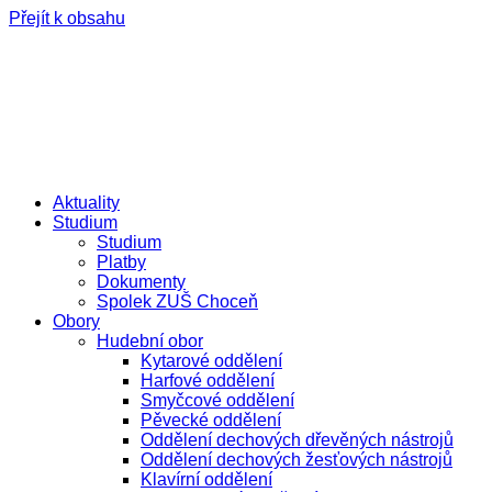
Přejít k obsahu
e-žákovská knížka
e-přihláška
Aktuality
Studium
Studium
Platby
Dokumenty
Spolek ZUŠ Choceň
Obory
Hudební obor
Kytarové oddělení
Harfové oddělení
Smyčcové oddělení
Pěvecké oddělení
Oddělení dechových dřevěných nástrojů
Oddělení dechových žesťových nástrojů
Klavírní oddělení