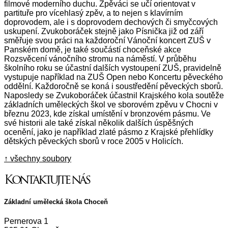
filmové moderního duchu. Zpěváci se učí orientovat v
partituře pro vícehlasý zpěv, a to nejen s klavírním
doprovodem, ale i s doprovodem dechových či smyčcových
uskupení. Zvukoboráček stejně jako Písnička již od září
směřuje svou práci na každoroční Vánoční koncert ZUŠ v
Panském domě, je také součástí choceňské akce
Rozsvěcení vánočního stromu na náměstí. V průběhu
školního roku se účastní dalších vystoupení ZUŠ, pravidelně
vystupuje například na ZUŠ Open nebo Koncertu pěveckého
oddělní. Každoročně se koná i soustředění pěveckých sborů.
Naposledy se Zvukoboráček účastnil Krajského kola soutěže
základních uměleckých škol ve sborovém zpěvu v Chocni v
březnu 2023, kde získal umístění v bronzovém pásmu. Ve
své historii ale také získal několik dalších úspěšných
ocenění, jako je například zlaté pásmo z Krajské přehlídky
dětských pěveckých sborů v roce 2005 v Holicích.
↑ všechny soubory
Kontaktujte nás
Základní umělecká škola Choceň
Pernerova 1