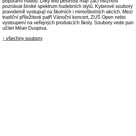
populární hudbu. Díky této pestrosti mají žáci možnost
poznávat široké spektrum hudebních stylů. Kytarové soubory
pravidelně vystupují na školních i mimoškolních akcích. Mezi
tradiční příležitosti patří Vánoční koncert, ZUŠ Open nebo
vystoupení na veřejných produkcích školy. Soubory vede pan
učitel Milan Duspiva.
↑ všechny soubory