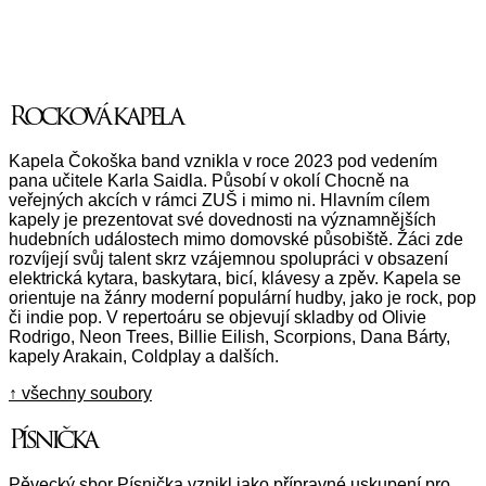
Rocková kapela
Kapela Čokoška band vznikla v roce 2023 pod vedením
pana učitele Karla Saidla. Působí v okolí Chocně na
veřejných akcích v rámci ZUŠ i mimo ni. Hlavním cílem
kapely je prezentovat své dovednosti na významnějších
hudebních událostech mimo domovské působiště. Žáci zde
rozvíjejí svůj talent skrz vzájemnou spolupráci v obsazení
elektrická kytara, baskytara, bicí, klávesy a zpěv. Kapela se
orientuje na žánry moderní populární hudby, jako je rock, pop
či indie pop. V repertoáru se objevují skladby od Olivie
Rodrigo, Neon Trees, Billie Eilish, Scorpions, Dana Bárty,
kapely Arakain, Coldplay a dalších.
↑ všechny soubory
Písnička
Pěvecký sbor Písnička vznikl jako přípravné uskupení pro