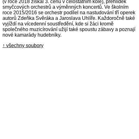
(v roce 2018 získal 3. cenu v celostátním kole), přehlídek
smyčcových orchestrů a výměnných koncertů. Ve školním
roce 2015/2016 se orchestr podílel na nastudování tří operek
autorů Zdeňka Svěráka a Jaroslava Uhlíře. Každoročně také
vyjíždí na vícedenní soustředění, kde si žáci kromě
společného muzicírování užijí také spoustu zábavy a poznají
nové kamarády hudebníky.
↑ všechny soubory