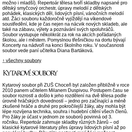
možno i mladší). Repertoár tělesa tvoří skladby napsané pro
dětský smyčcový orchestr, úpravy melodií z dětských
pohádek, klasických děl, lidových písní, vánočních melodií
atd. Žáci souboru každoročně vyjíždějí na víkendové
soustředění, kde je čas nejen na nácvik nových skladeb, ale
také na zábavu, výlety a poznávání svých spoluhráčů.
Soubor vystupuje několikrát za rok na akcích pořádaných
školou, ale i městem. Pomyslnou třešničkou na dortu bývají
Koncerty na nádvoří na konci školního roku. V současnosti
soubor vede paní učitelka Diana Bartáková.
↑ všechny soubory
Kytarové soubory
Kytarový soubor při ZUŠ Choceň byl založen přibližně v roce
2010 panem učitelem Milanem Duspivou. Postupem času se
soubor rozrostl a došlo k jeho rozdělení na dvě tělesa podle
úrovně hráčských dovedností – jedno pro začínající a méně
zkušené hráče a druhé pro pokročilejší žáky, aby mohla být
lépe rozvíjena technika, souhra i hudební cítění všech členů.
Pro žáky je účast v jednom ze souborů povinná od 3.
ročníku. Repertoár zahrnuje skladby různých žánrů – od
klasické kytarové literatury přes úpravy lidových písní až po