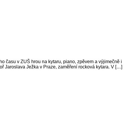
o času v ZUŠ hrou na kytaru, piano, zpěvem a výjimečně i
oř Jaroslava Ježka v Praze, zaměření rocková kytara. V […]