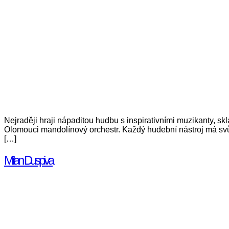
Nejraději hraji nápaditou hudbu s inspirativními muzikanty, sk
Olomouci mandolínový orchestr. Každý hudební nástroj má svůj
[…]
Milan Duspiva