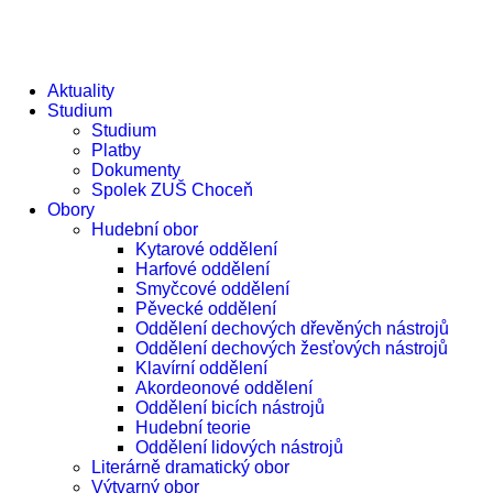
e
Aktuality
Studium
Studium
Platby
Dokumenty
Spolek ZUŠ Choceň
Obory
Hudební obor
Kytarové oddělení
Harfové oddělení
Smyčcové oddělení
Pěvecké oddělení
Oddělení dechových dřevěných nástrojů
Oddělení dechových žesťových nástrojů
Klavírní oddělení
Akordeonové oddělení
Oddělení bicích nástrojů
Hudební teorie
Oddělení lidových nástrojů
Literárně dramatický obor
Výtvarný obor