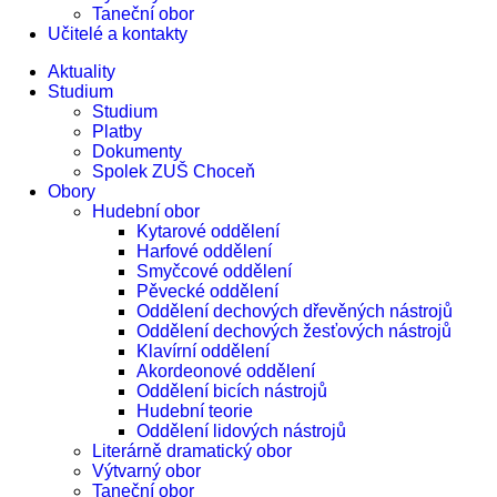
Taneční obor
Učitelé a kontakty
Aktuality
Studium
Studium
Platby
Dokumenty
Spolek ZUŠ Choceň
Obory
Hudební obor
Kytarové oddělení
Harfové oddělení
Smyčcové oddělení
Pěvecké oddělení
Oddělení dechových dřevěných nástrojů
Oddělení dechových žesťových nástrojů
Klavírní oddělení
Akordeonové oddělení
Oddělení bicích nástrojů
Hudební teorie
Oddělení lidových nástrojů
Literárně dramatický obor
Výtvarný obor
Taneční obor