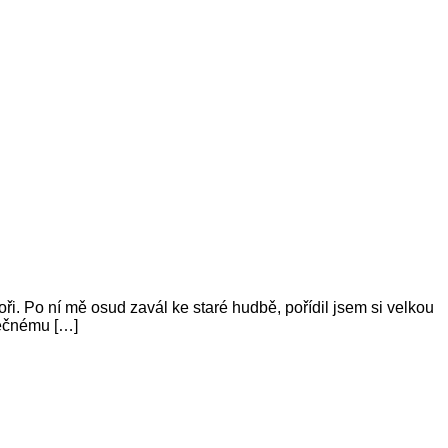
i. Po ní mě osud zavál ke staré hudbě, pořídil jsem si velkou
olečnému […]