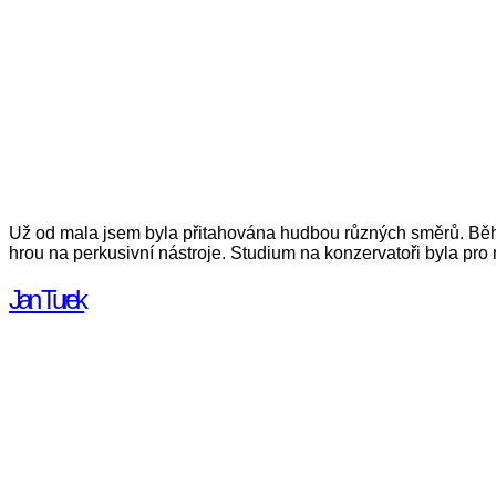
Už od mala jsem byla přitahována hudbou různých směrů. Běh
hrou na perkusivní nástroje. Studium na konzervatoři byla pr
Jan Turek