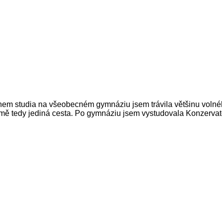
em studia na všeobecném gymnáziu jsem trávila většinu volnéh
o mě tedy jediná cesta. Po gymnáziu jsem vystudovala Konzervat