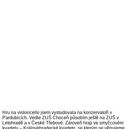
Hru na violoncello jsem vystudovala na konzervatoři v
Pardubicích. Vedle ZUŠ Choceň působím ještě na ZUŠ v
Letohradě a v České Třebové. Zároveň hraji ve smyčcovém
kvartetu – Královéhradecké kvarteto, se kterým se věnujeme