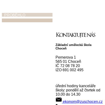
PROBĚHLO
Kontaktujte nás
Ohlednutí za
absolventskými
Základní umělecká škola
koncerty,
Choceň
vystoupeními,
výstavami
Pernerova 1
565 01 Choceň
30. 6. 2026
IČ 72 08 78 20
IZO 691 002 495
úřední hodiny kanceláře
školy: pondělí až čtvrtek od
10.00 do 14.30
ekonom@zuschocen.cz