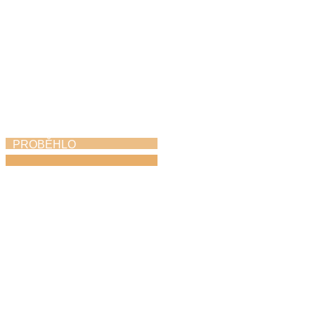
PROBĚHLO
Absolventský pěvecký
koncert
27. 4. 2026