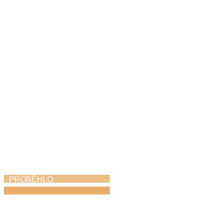
Den hudby
21. 6. 2026
PROBĚHLO