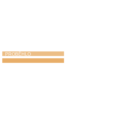
PROBĚHLO
Májový piknik
24. 5. 2026