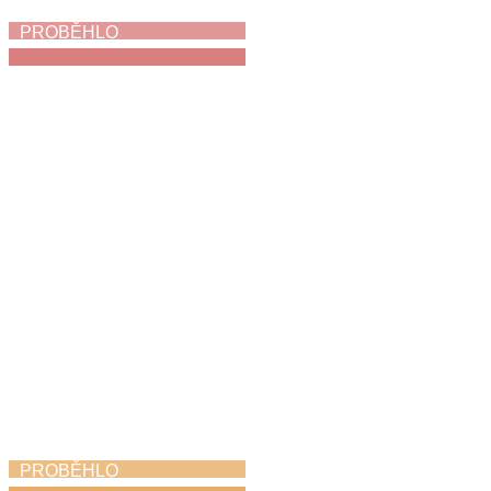
PROBĚHLO
My jsme holubi
3. 6. 2026
PROBĚHLO