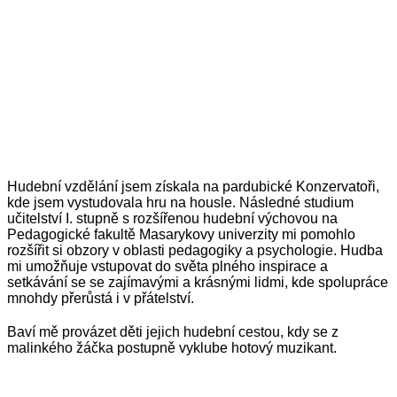
Hudební vzdělání jsem získala na pardubické Konzervatoři,
kde jsem vystudovala hru na housle. Následné studium
učitelství I. stupně s rozšířenou hudební výchovou na
Pedagogické fakultě Masarykovy univerzity mi pomohlo
rozšířit si obzory v oblasti pedagogiky a psychologie. Hudba
mi umožňuje vstupovat do světa plného inspirace a
setkávání se se zajímavými a krásnými lidmi, kde spolupráce
mnohdy přerůstá i v přátelství.
Baví mě provázet děti jejich hudební cestou, kdy se z
malinkého žáčka postupně vyklube hotový muzikant.