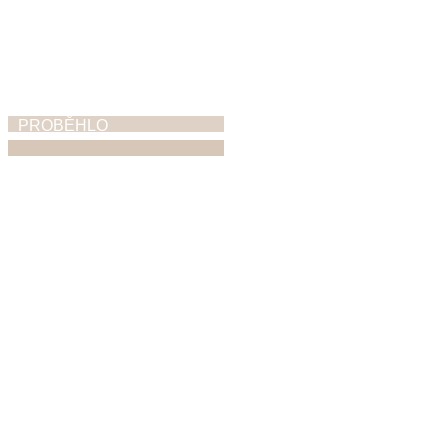
PROBĚHLO
ZUŠ Open
5. 6. 2026