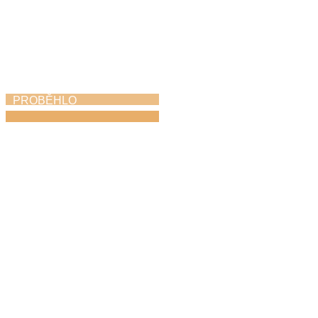
PROBĚHLO
KROKOfest
23. 5. 2026