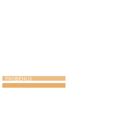
PROBĚHLO
Absolventský koncert
15. 6. 2026