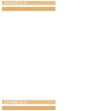
PROBĚHLO
Koncert na nádvoří
22. 6. 2026
PROBĚHLO