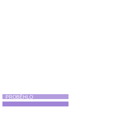
Koncert Diversity
21. 6. 2026
PROBĚHLO
Skorofestival tance
19. 6. 2026