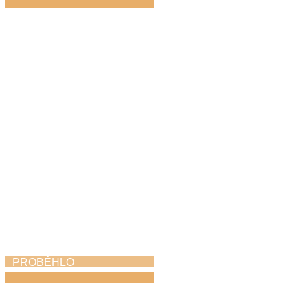
Absolventský koncert
1. 6. 2026
PROBĚHLO