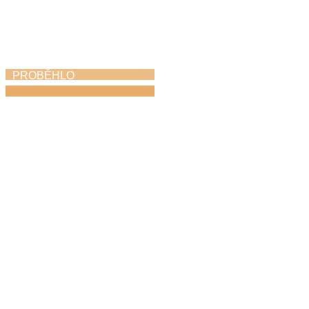
PROBĚHLO
Azami kvintet
v ústředním kole
soutěže ZUŠ ve
Františkových
Lázních
21. 4. 2026