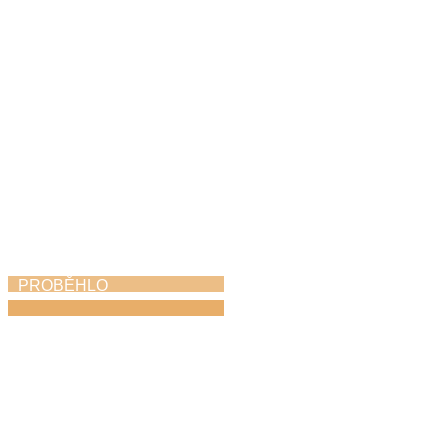
PROBĚHLO
Absolventský koncert
28. 5. 2026