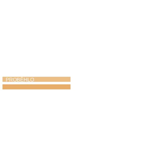
PROBĚHLO
Dechovka na zámku
1. 5. 2026