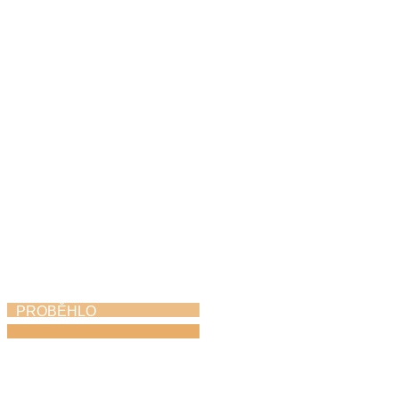
Hudbou k uctění
památky i poděkování
za svobodu
8. 5. 2026
PROBĚHLO
ZUŠ Choceň na