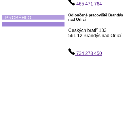
465 471 764
Odloučené pracoviště Brandýs
PROBĚHLO
nad Orlicí
Českých bratří 133
561 12 Brandýs nad Orlicí
Absolventská taneční
vystoupení
734 278 450
25. 6. 2026