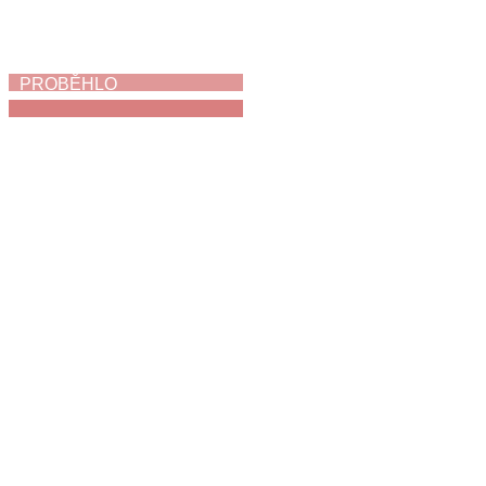
PROBĚHLO
Jak napálit zloděje
3. 6. 2026