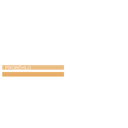
PROBĚHLO
Absolventský koncert
25. 5. 2026