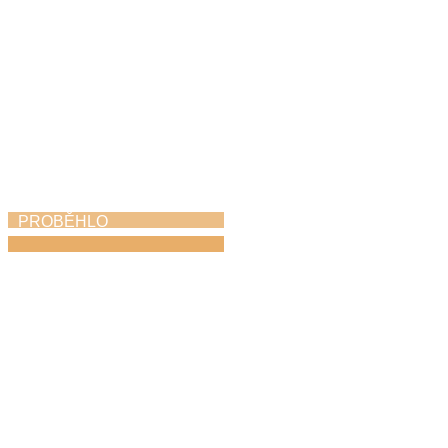
PROBĚHLO
Soutěž Hlas Česka
12. 6. 2026