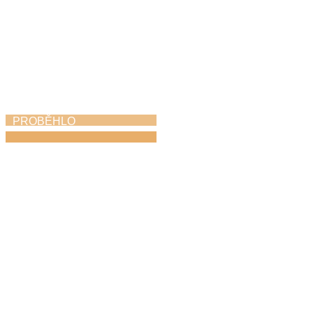
PROBĚHLO
Závěrečný koncert
11. 6. 2026