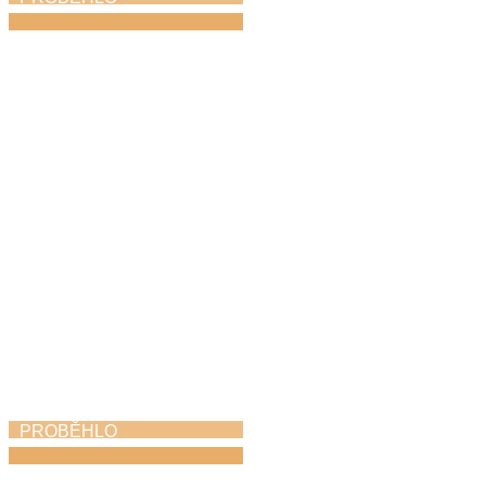
Absolventský koncert
11. 5. 2026
PROBĚHLO