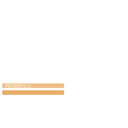
Svitavském komoření
6. 5. 2026
PROBĚHLO
Vernisáž Neztratit
víru v člověka
6. 5. 2026